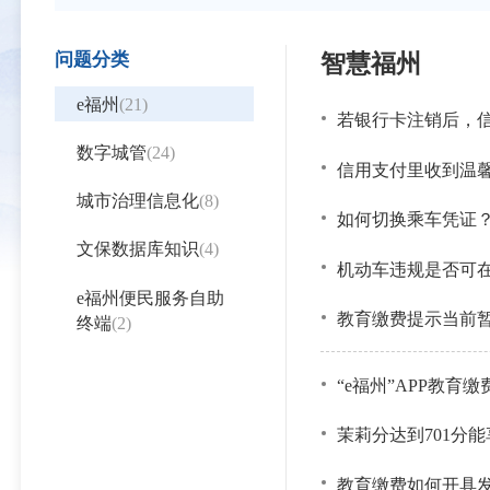
问题分类
智慧福州
e福州
(21)
若银行卡注销后，
数字城管
(24)
信用支付里收到温馨
城市治理信息化
(8)
如何切换乘车凭证
文保数据库知识
(4)
机动车违规是否可
e福州便民服务自助
教育缴费提示当前
终端
(2)
“e福州”APP教育
茉莉分达到701分
教育缴费如何开具