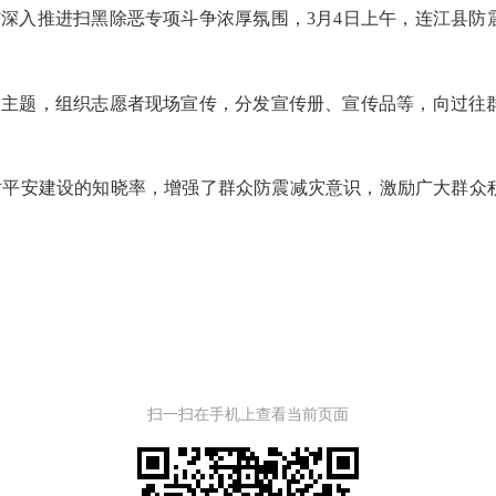
”深入推进扫黑除恶专项斗争浓厚氛围，
3
月
4
日上午，
连江县防
为主题，组织志愿者现场宣传，分发宣传册、宣传品等，向过往
对平安建设的知晓率，增强了群众防震减灾意识，激励广大群众
扫一扫在手机上查看当前页面