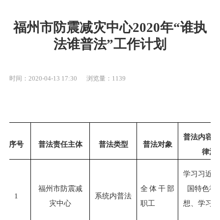
福州市防震减灾中心2020年“谁执
法谁普法”工作计划
时间：2020-04-13 17:30
浏览量：1139
普法内容
序号
普法责任主体
普法类型
普法对象
律法
学习习近
福州市防震减
全体干部
国特色社
1
系统内普法
灾中心
职工
想、学习