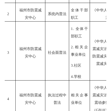
福州市防震减
全体干部
《中华人
2
系统内普法
灾中心
职工
法
1. 全体干
部职工
《中华人
2.相关企
福州市防震减
震减灾法
3
社会面普法
事业单位
灾中心
防震减灾
震减灾
3.社区
4.学校
《中华人
福州市防震减
执法过程中
相关企事
震减灾法
4
灾中心
普法
业单位
震动参数
（GB1830