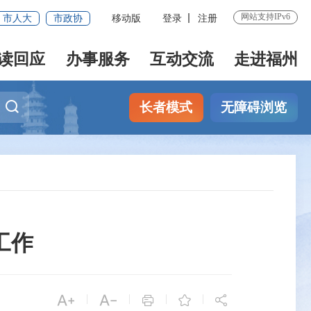
网站支持IPv6
市人大
市政协
移动版
登录
注册
读回应
办事服务
互动交流
走进福州
长者模式
无障碍浏览
工作


|
|
|
|


