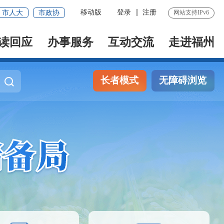
移动版
登录
注册
市人大
市政协
网站支持IPv6
读回应
办事服务
互动交流
走进福州
长者模式
无障碍浏览