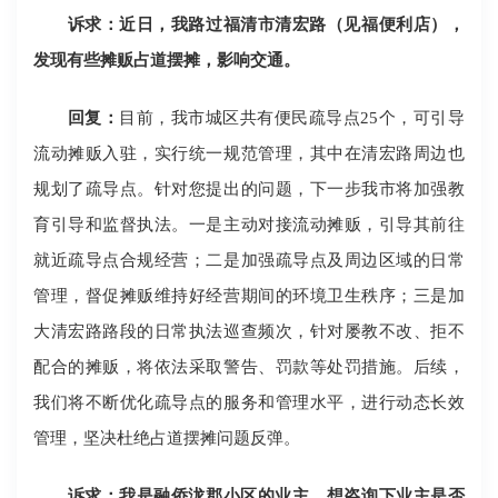
诉求：近日，我路过福清市清宏路（见福便利店），
发现有些摊贩占道摆摊，影响交通。
回复：
目前，我市城区共有便民疏导点25个，可引导
流动摊贩入驻，实行统一规范管理，其中在清宏路周边也
规划了疏导点。针对您提出的问题，下一步我市将加强教
育引导和监督执法。一是主动对接流动摊贩，引导其前往
就近疏导点合规经营；二是加强疏导点及周边区域的日常
管理，督促摊贩维持好经营期间的环境卫生秩序；三是加
大清宏路路段的日常执法巡查频次，针对屡教不改、拒不
配合的摊贩，将依法采取警告、罚款等处罚措施。后续，
我们将不断优化疏导点的服务和管理水平，进行动态长效
管理，坚决杜绝占道摆摊问题反弹。
诉求：我是融侨泷郡小区的业主，想咨询下业主是否