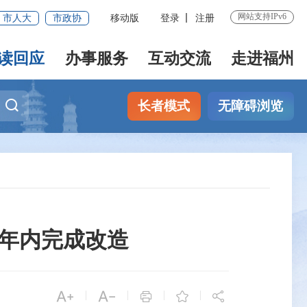
网站支持IPv6
市人大
市政协
移动版
登录
注册
读回应
办事服务
互动交流
走进福州
长者模式
无障碍浏览
园年内完成改造


|
|
|
|


