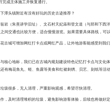
6月完成主体施工并恢复通行。
一下潭头镇附近有没有好玩的历史古迹推荐？
晦翁岩（朱熹讲学旧址）、文石村天妃庙和登文道（与郑和下西
间交通也比较方便，适合慢慢游览。如果需要具体路线，可以拨打
梅花古城可增加网红打卡点或网红产品，让外地游客能感受到我
体与核心地标，我们已在古城内规划建设特色记忆打卡点与文化
城还有梅花鱼丸、蛏、鱼露等美食和红裙刺绣、贝艺、刻纸等活
上垃圾很多，无人清理，严重影响观感，希望尽快清理。
工作，及时清理堆积的垃圾，避免影响游客体验，后续也将做好