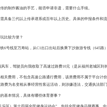
祖传的制作酱油的手艺，能否申请非遗，需要什么手续。
般需具备三代以上传承谱系或百年以上历史。具体的申报条件和
。
游玩比较方便？
铁6号线至万寿站，从C1出口出站后换乘下沙旅游专线（645
部顺风车，驾驶员向我收取了高速过路费10元（是从福州老城区
程相关费用，不包含高速公路通行费用，该类费用不属于平台计
过路费为名变相从事经营性客运活动，则涉嫌违法，交通执法部
会的基本情况，具体有哪些体育赛事？
区（长乐区）第十四届全民健身运动会”，包括全民健身品牌赛事、