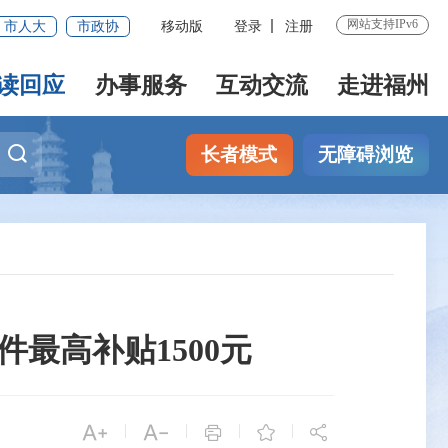
网站支持IPv6
市人大
市政协
移动版
登录
注册
读回应
办事服务
互动交流
走进福州
长者模式
无障碍浏览
件最高补贴1500元


|
|
|
|


