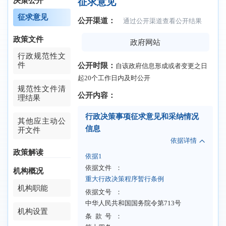
决策公开
征求意见
征求意见
公开渠道：
通过公开渠道查看公开结果
政策文件
政府网站
行政规范性文
件
公开时限：
自该政府信息形成或者变更之日
起20个工作日内及时公开
栏目：
首页>互动交流>民意征集
规范性文件清
公开内容：
理结果
行政决策事项征求意见和采纳情况
其他应主动公
信息
开文件
依据详情
政策解读
依据1
依据文件
：
机构概况
重大行政决策程序暂行条例
机构职能
依据文号
：
中华人民共和国国务院令第713号
机构设置
条款号
：