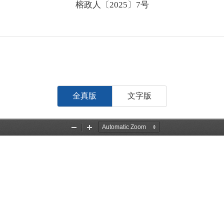
榕政人〔2025〕7号
全真版
文字版