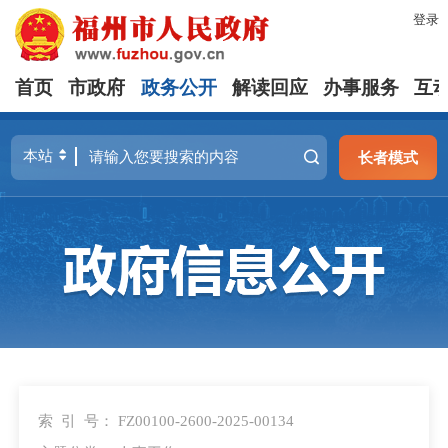
登录
首页
市政府
政务公开
解读回应
办事服务
互
长者模式
索 引 号：
FZ00100-2600-2025-00134