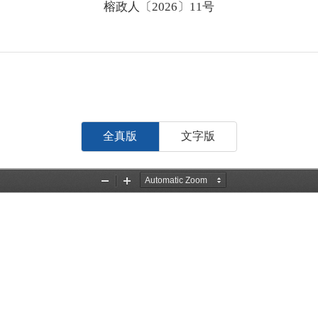
榕政人〔2026〕11号
全真版
文字版