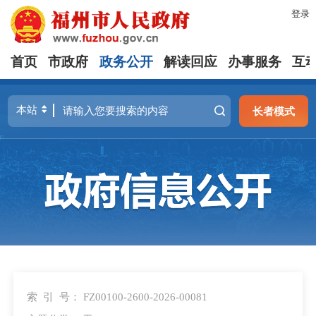
登录
首页
市政府
政务公开
解读回应
办事服务
互
长者模式
索 引 号：
FZ00100-2600-2026-00081