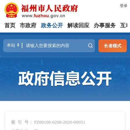
登录
首页
市政府
政务公开
解读回应
办事服务
互
长者模式
索 引 号：
FZ00100-0200-2026-00051