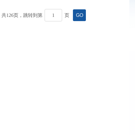
共
126
页，
跳转到第
页
GO