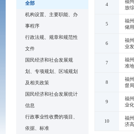
福
全部
4
放
机构设置、主要职能、办
福
5
事程序
储
行政法规、规章和规范性
福
6
业
文件
福州
国民经济和社会发展规
7
准
划、专项规划、区域规划
福
8
及相关政策
督
国民经济和社会发展统计
福
9
业
信息
行政事业性收费的项目、
福
10
济
依据、标准