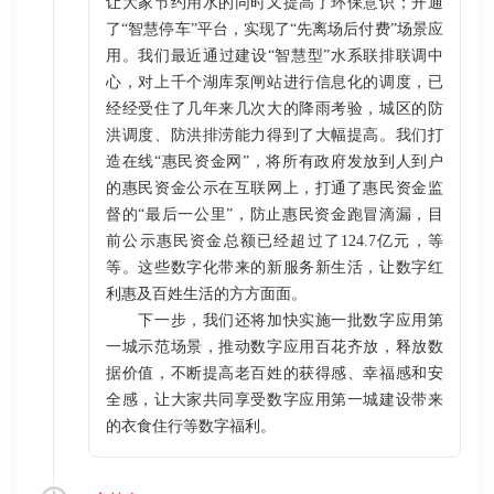
让大家节约用水的同时又提高了环保意识；开通
了“智慧停车”平台，实现了“先离场后付费”场景应
用。我们最近通过建设“智慧型”水系联排联调中
心，对上千个湖库泵闸站进行信息化的调度，已
经经受住了几年来几次大的降雨考验，城区的防
洪调度、防洪排涝能力得到了大幅提高。我们打
造在线“惠民资金网”，将所有政府发放到人到户
的惠民资金公示在互联网上，打通了惠民资金监
督的“最后一公里”，防止惠民资金跑冒滴漏，目
前公示惠民资金总额已经超过了124.7亿元，等
等。这些数字化带来的新服务新生活，让数字红
利惠及百姓生活的方方面面。
下一步，我们还将加快实施一批数字应用第
一城示范场景，推动数字应用百花齐放，释放数
据价值，不断提高老百姓的获得感、幸福感和安
全感，让大家共同享受数字应用第一城建设带来
的衣食住行等数字福利。