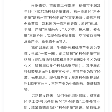
根据市委、市政府工作部署，福州市于2021
年8月正式启动科创走廊建设。福州高新区“科创
走廊”是福州市“科创走廊”的重要板块，聚焦科技
创新前沿，对标国内一流科创走廊，通过“创城、
学城、产城”三城融合，“人才链、技术链、资金
链”三链协同，实现创新资源集聚、空间效益提升
及新产业、新业态全面导入。
我们以海西园、生物医药和机电产业园为支
撑，形成“一带一圈，多点辐射”的科创走廊空间
格局（即以海西科创带和星湖科创圈2个片区为核
心区，辐射周边多个科创地块空间）。其中海西
科创带规划面积1.48平方公里，主导产业为数字经
济、光电信息、现代服务业；星湖科创圈规划面
积1.83平方公里，主导产业为生物医药、先进制造
等。
启动建设以来，我们强化组织保障，成立由
区党工委书记任组长的“科创走廊”工作领导小
组，统筹协调高新区“科创走廊”建设。坚持规划