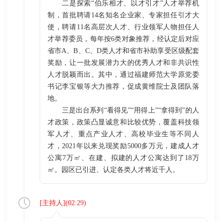
二是探索“伯乐相才、以才引才”人才举荐机
制，首批聘请14名知名企业家、专家担任引才大
使，聘请11名高层次人才、行业领军人物担任人
才举荐委员，每年按6类对象推荐，经认定后对应
省市A、B、C、D类人才和省市补助享受区级配套
奖励，让一批发展潜力大的优秀人才和非共识性
人才脱颖而出。其中，通过福建师范大学原党委
书记李宝银等大力推荐，促成黄维院士及团队落
地。
三是出台系列“看得见”“用得上”“拿得到”的人
才政策，政策凸显诚意和比较优势，覆盖科技领
军人才、重点产业人才、高校毕业生等不同人
才，2021年以来兑现奖励5000多万元，建成人才
公寓7万㎡、在建、拟建的人才公寓达到了18万
㎡。园区已引进、认定各类人才将近千人。
[
主持人
](
02:29
)