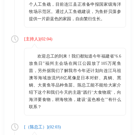
个人工鱼礁，目前连江县正准备申报国家级海洋
牧场示范区。通过人工鱼礁建设，为鱼虾贝藻参
提供一片蔚蓝色的家园，自由繁衍生长。
[
主持人
](
02:04
)
欢迎总工的到来！我们都知道今年福建省“6.6
放鱼日”福州主会场在闽江公园放了105万尾鱼
苗，另外据我们了解我市今年还计划向连江马祖
澳等海域放流约8亿尾像是日本对虾、真鲷、黑
鲷、大黄鱼等品种鱼苗。陈总工能不能给大家介
绍下这个和我们今天的主题“践行‘大食物观’，向
海洋要食物，耕海牧渔，建设‘蓝色粮仓’”有什么
联系？
[（
陈总工
）](
02:03
)