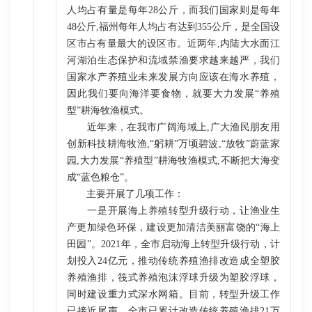
人均占有量是每年28公斤，而我们国家则是每年
48公斤,福州每年人均占有达到355公斤，是全国设
区市占有量最大的设区市。近两年,内陆大水面江
河湖泊生态保护和流域禁渔要求越来越严，我们
国家水产养殖业未来发展方向应该在海水养殖，
因此我们要向海洋要食物，就要大力发展“养殖
型”耕海牧渔模式。
近年来，在我市广阔海域上,广大渔民朋友用
创新科技耕海牧渔,“躬耕”万顷碧波,“放牧”蔚蓝家
园,大力发展“养殖型”耕海牧渔模式,不断把大海变
成“蓝色粮仓”。
主要开展了几项工作：
一是开展海上养殖转型升级行动，让渔业生
产更加绿色环保，建设更加清洁美丽富饶的“海上
田园”。2021年，全市启动海上转型升级行动，计
划投入24亿元，推动传统养殖渔排改造成全塑胶
养殖渔排，筏式养殖泡沫浮球升级为塑胶浮球，
同时建设重力式深水网箱。目前，转型升级工作
已接近尾声，全市已累计改造传统养殖渔排21万