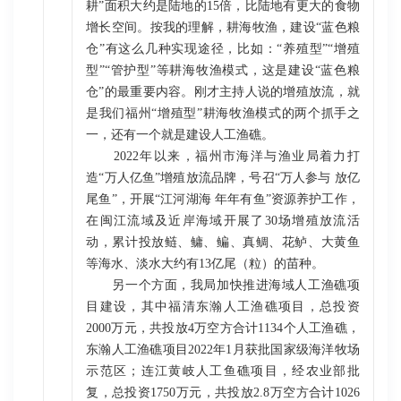
耕”面积大约是陆地的15倍，比陆地有更大的食物
增长空间。按我的理解，耕海牧渔，建设“蓝色粮
仓”有这么几种实现途径，比如：“养殖型”“增殖
型”“管护型”等耕海牧渔模式，这是建设“蓝色粮
仓”的最重要内容。刚才主持人说的增殖放流，就
是我们福州“增殖型”耕海牧渔模式的两个抓手之
一，还有一个就是建设人工渔礁。
2022年以来，福州市海洋与渔业局着力打
造“万人亿鱼”增殖放流品牌，号召“万人参与 放亿
尾鱼”，开展“江河湖海 年年有鱼”资源养护工作，
在闽江流域及近岸海域开展了30场增殖放流活
动，累计投放鲢、鳙、鳊、真鲷、花鲈、大黄鱼
等海水、淡水大约有13亿尾（粒）的苗种。
另一个方面，我局加快推进海域人工渔礁项
目建设，其中福清东瀚人工渔礁项目，总投资
2000万元，共投放4万空方合计1134个人工渔礁，
东瀚人工渔礁项目2022年1月获批国家级海洋牧场
示范区；连江黄岐人工鱼礁项目，经农业部批
复，总投资1750万元，共投放2.8万空方合计1026