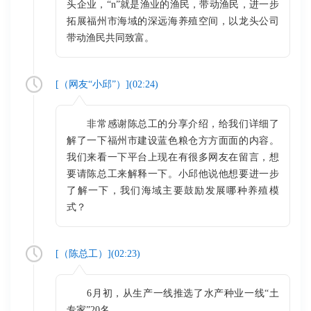
头企业，“n”就是渔业的渔民，带动渔民，进一步
拓展福州市海域的深远海养殖空间，以龙头公司
带动渔民共同致富。
[（
网友“小邱”
）](
02:24
)
非常感谢陈总工的分享介绍，给我们详细了
解了一下福州市建设蓝色粮仓方方面面的内容。
我们来看一下平台上现在有很多网友在留言，想
要请陈总工来解释一下。小邱他说他想要进一步
了解一下，我们海域主要鼓励发展哪种养殖模
式？
[（
陈总工
）](
02:23
)
6月初，从生产一线推选了水产种业一线“土
专家”20名。