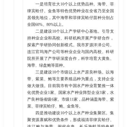
一是培育壮大10个以上优势品种。海带、菲
律宾蛤仔、金鱼等特色优势种业在全省乃至全国
居领先地位，其中海带和菲律宾蛤仔苗种分别占
全国60%、80%以上。
二是建设10个以上产学研中心基地。引导支
持种业企业和高校、科研机构开展产学研合作，
探索产学研协同创新模式。我市罗源洋泽公司、
连江官坞海产公司等种业企业与国内高校、科研
院所开展了产学研深度合作，科学培育大黄鱼、
海带、绿盘鲍等苗种。
三是建设10个市级以上水产原良种场。以海
带、紫菜、鲍等主要养殖品种为重点，支持企业
做大做强。目前我市有中国水产种业育繁推一体
化优势企业1家、国家水产种业阵型企业3家，水
产良种场省级6家、市级11家，品种涵盖海带、紫
菜、菲律宾蛤仔、鲍、金鱼等。
四是推动建设10个以上水产种业集聚区。集
聚资源禀赋和优势条件，形成福清菲律宾蛤仔、
连江鲍与海带、闽侯金鱼、长乐海蚌等特色鲜