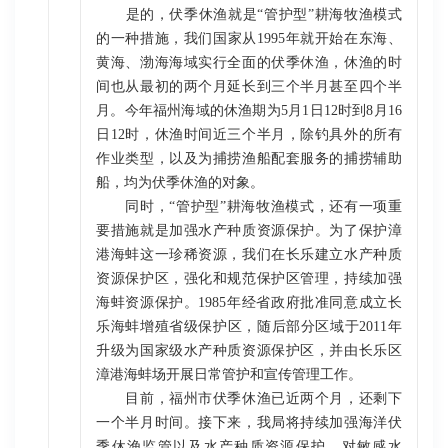
是的，伏季休渔就是“管护型”耕海牧渔模式
的一种措施，我们国家从1995年就开始在东海、
黄海、渤海海域实行全面的伏季休渔，休渔的时
间也从最初的两个月延长到三个半月甚至四个半
月。今年福州海域的休渔期为5月1日12时到8月16
日12时，休渔时间近三个半月，除钓具外的所有
作业类型，以及为捕捞渔船配套服务的捕捞辅助
船，均为伏季休渔的对象。
同时，“管护型”耕海牧渔模式，还有一项重
要措施就是加强水产种质资源保护。为了保护漳
港海蚌这一珍稀资源，我们在长乐建立水产种质
资源保护区，强化和规范保护区管理，持续加强
海蚌资源保护。1985年经省政府批准同意成立长
乐海蚌增殖省级保护区，随后部分区域于2011年
升级为国家级水产种质资源保护区，并由长乐区
漳港海蚌场开展日常管护和宣传管理工作。
目前，福州市伏季休渔已近两个月，还剩下
一个半月时间。接下来，我局将持续加强海洋伏
季休渔监管以及水产种质资源保护，对敏感水