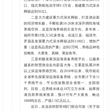
口、筏式养殖泡沫浮球9.3万亩，新建重力式深水
网箱达到563口。
二是大力建设重力式深水网箱，打造渔业新
的经济增长极，不断拓展10-20米水深开阔性海域
养殖空间，这是深海养殖的主攻方向。多年来，
福州市累计投入5亿多资金，在连江县、福清市、
罗源县发展重力式深水网箱达到1100口，增加产
量（这是高品质的产量）达到3万吨，养殖品种包
括鲍鱼、大黄鱼、真鲷、黄姑鱼等。
三是积极发展深远海装备养殖平台，让越来
越多的智慧渔业走向蔚蓝大海，主要是拓展20米
以上深远海养殖空间。自2018年以来，我市就在
全省率先探索深远海装备养殖，全市累计下水11
个养殖平台，平台投放数居全省第一、全国前
列。目前，总养殖水体达18万立方水体，如果按
满负荷养殖来推算，预计可年产大黄鱼、鲍达
1800吨左右，产值2.5亿元以上。
近日，农业农村部等8部门联合印发《关于加