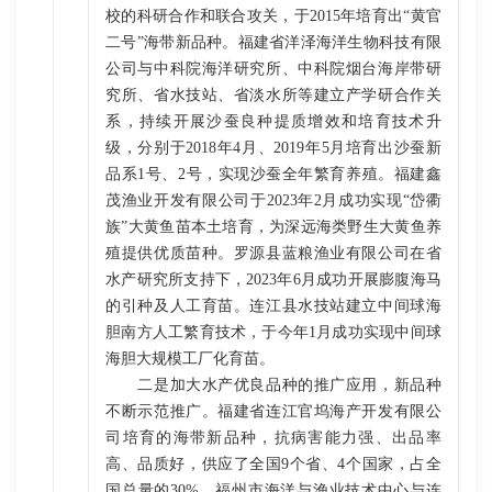
校的科研合作和联合攻关，于2015年培育出“黄官
二号”海带新品种。福建省洋泽海洋生物科技有限
公司与中科院海洋研究所、中科院烟台海岸带研
究所、省水技站、省淡水所等建立产学研合作关
系，持续开展沙蚕良种提质增效和培育技术升
级，分别于2018年4月、2019年5月培育出沙蚕新
品系1号、2号，实现沙蚕全年繁育养殖。福建鑫
茂渔业开发有限公司于2023年2月成功实现“岱衢
族”大黄鱼苗本土培育，为深远海类野生大黄鱼养
殖提供优质苗种。罗源县蓝粮渔业有限公司在省
水产研究所支持下，2023年6月成功开展膨腹海马
的引种及人工育苗。连江县水技站建立中间球海
胆南方人工繁育技术，于今年1月成功实现中间球
海胆大规模工厂化育苗。
二是加大水产优良品种的推广应用，新品种
不断示范推广。福建省连江官坞海产开发有限公
司培育的海带新品种，抗病害能力强、出品率
高、品质好，供应了全国9个省、4个国家，占全
国总量的30%。福州市海洋与渔业技术中心与连