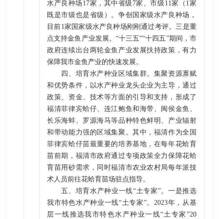
水产良种场17家，其中省级7家、市级11家（1家
既是市级也是省级）。争创国家级水产良种场，
目前1家国家级水产良种场刚刚通过考评。三是重
点支持金鱼产业发展。“十三五”“十四五”期间，市
政府连续出台两轮金鱼产业发展扶持政策，有力
保障我市金鱼产业的快速发展。
四、培育水产种业区域集群。集聚资源禀赋
和优势条件，以水产种业龙头企业为主导，通过
政策、资金、技术等方面的引导和支持，形成了
福清菲律宾蛤仔、连江鲍鱼和海带、闽侯金鱼、
长乐海蚌、罗源海马等品种特色鲜明、产业辐射
和带动能力强的区域集聚。其中，福清作为全国
菲律宾蛤仔苗最重要的培养基地，在每年花蛤育
苗前期，福清市政府通过专项政策全力保障花蛤
育苗用砂需求，同时福清市农业农村局每年派技
术人员前往花蛤育苗场驻点指导。
五、培育水产种业一线“土专家”。一是推选
我市特色水产种业一线“土专家”。2023年，从基
层一线推选我市特色水产种业一线“土专家”20