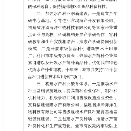
的保种选育，保持福州地区金鱼品种多样性。
二、加强水产种业创新建设。一是建立产学
研中心基地。引导连江官坞海产开发有限公司、
福建省洋泽海洋生物科技有限公司等10家种业重
点企业与高校、科研机构开展产学研合作，将科
研教学和生产实践相结合，探索产学研协同创新
模式。二是开展市级新品种引进新技术应用推
广。利用市本级专项资金，鼓励水产苗种企业探
索引进以及开发水产苗种新品种，优化我市特色
优势水产种业结构。十年来，我市共支持111个新
品种引进新技术应用推广项目。
三、构建水产种业繁育体系。一是推动水产
种业基础设施建设，提高苗种企业保种、制种和
供种能力。积极争取并利用省级设施渔业资金，
支持福建健隆水产有限公司、福建省洋泽海洋生
物科技有限公司等省级规模水产良种繁育基地基
础设施建设。二是创建水产良种场，推进水产苗
种良种化和生产规范化。全市有效期内市级以上