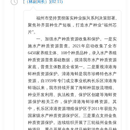
[（
林副局长
）](
02:11
)
福州市坚持贯彻落实种业振兴系列决策部署,
聚焦补齐苗种生产短板，打造水产种业“福州芯
片”。
一、加强水产种质资源收集和保护。一是实
施水产种质资源普查。2021年启动收集了全市
6450家养殖主体、108个种质品种，录入水产养殖
种质资源普查基础数据，摸清我市水产种质资源
家底，普查主体数居全省第一。二是重视漳港海
蚌种质资源保护。漳港海蚌是我市珍稀特色水产
资源，自1959年专门成立事业机构长乐区漳港海
蚌场以来，我市持续开展了海蚌种苗放流增殖、
种业开发利用、执法检查、保护区创建等海蚌资
源保护相关工作，保护漳港海蚌珍稀资源。其
中，长乐区漳港资源增殖保护区于2011年获批为
国家级水产种质资源保护区。三是重点支持金鱼
种质资源保护。连续组织开展了三轮福州金鱼保
种项目，重点开展金鱼名优品种和涉危金鱼品种