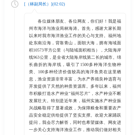
[（
林副局长
）](
02:02
)
各位媒体朋友、各位网友，你们好！我是福
州市海洋与渔业局林海涛。首先，感谢大家长期
以来对我市海洋渔业工作的关心与支持。福州地
处东南沿海，背靠青山，面朝大海，拥有海域面
积10573平方公里（与陆域面积相当），大陆海岸
线963公里，是全省大陆海岸线第二长的城市。绵
长曲折的海岸线，吸引了1500多种海洋生物种
类、100多种经济价值较高的海洋鱼类在这里栖
息，渔业资源非常丰富，为水产养殖良种选育与
开发提供了天然的种质资源库。多年以来，福州
市积极打造水产种业“福州芯片”，水产种业不断
发展壮大。特别是近年来，福州实施水产种业振
兴战略取得了显著成效，为保障粮食和重要农产
品安全稳定供给提供了坚实支撑。欢迎大家踊跃
提问，我会尽力解答，同时也希望媒体、网友进
一步关心支持海洋渔业工作，推动我们做好相关