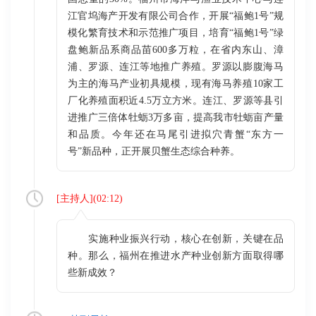
江官坞海产开发有限公司合作，开展“福鲍1号”规
模化繁育技术和示范推广项目，培育“福鲍1号”绿
盘鲍新品系商品苗600多万粒，在省内东山、漳
浦、罗源、连江等地推广养殖。罗源以膨腹海马
为主的海马产业初具规模，现有海马养殖10家工
厂化养殖面积近4.5万立方米。连江、罗源等县引
进推广三倍体牡蛎3万多亩，提高我市牡蛎亩产量
和品质。今年还在马尾引进拟穴青蟹“东方一
号”新品种，正开展贝蟹生态综合种养。
[
主持人
](
02:12
)
实施种业振兴行动，核心在创新，关键在品
种。那么，福州在推进水产种业创新方面取得哪
些新成效？