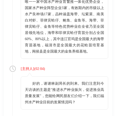
唯一一家中国水产种业育繁推一体化优势企业，
国家水产种业阵型企业3家，有效期内的市级以上
水产良种场17家，品种涵盖海带、坛紫菜、南美
白对虾、菲律宾蛤仔、鲍鱼、金鱼等。海带、菲
律宾蛤仔、金鱼等特色优势种业在全省乃至全国
居领先地位，海带和菲律宾蛤仔育苗分别占全国
60%、80%以上，其中连江官坞是全国最大的海带
育苗基地，福清市是全国最大的花蛤苗培育基
地，闽侯县是全国最大的金鱼养殖基地。
[
主持人
](
02:04
)
好的，谢谢林副局长的到来。我们注意到今
天访谈的主题是“推进水产种业振兴，促进渔业高
质量发展”，您能给网民朋友们介绍一下，我们福
州水产种业目前的发展情况吗？