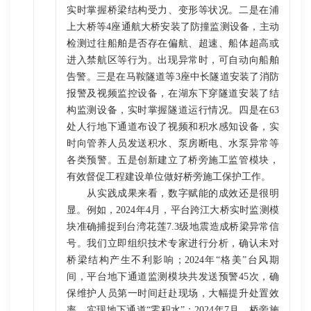
实时掌握桥梁结构受力、变形等状况。二是在浦
上大桥等4座通航大桥安装了防撞监测设备，主动
检测过往船舶是否存在偏航、超速、船体超高或
进入禁航区等行为。出现异常时，可自动向船舶
告警。三是在马鞍隧道等3座中长隧道安装了消防
报警及视频监控设备，在湖东下穿隧道安装了结
构监测设备，实时掌握隧道运行情况。四是在63
处人行地下通道布设了视频和积水感知设备，实
时向管养人员发送积水、泵房断电、水泵异常等
各类预警。五是创新建立了桥旁施工监管模块，
有效督促工程建设单位做好桥旁施工保护工作。
从实践成果来看，数字赋能的成效还是很明
显。例如，2024年4月，平台跨江大桥实时监测模
块准确捕捉到台湾花莲7.3级地震造成桥梁异常信
号。我们立即组织技术专家进行分析，确认未对
桥梁结构产生不利影响；2024年“格美”台风期
间，平台地下通道监测模块共发送预警45次，确
保维护人员第一时间赶赴现场，大幅提升处置效
率，实现地下通道“零积水”；2024年7月，桥旁施