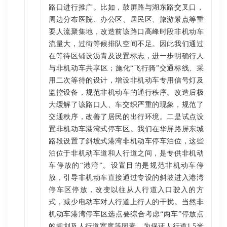
路口进行推广。比如，鼓屏路与湖东路交叉口，
周边分布医院、办公区、居民区、旅游景点等重
要人流聚集地，改造前该路口高峰时段非机动车
流量大，过街等候排队空间不足。因此我们通过
在等待区铺设沥青及设置标志，进一步明确行人
与非机动车共享区；施化“飞行骑”交通标线、采
用二次等待的设计，增设非机动车专用信号灯及
监控设备，规范非机动车的通行秩序。改造后极
大缓解了该路口人、车交织严重的现象，规范了
交通秩序，改善了居民的出行环境。二是试点设
置非机动车港湾式停车区。我们在华屏路屏东城
路段设置了斜坡式港湾非机动车停车泊位，这些
泊位于非机动车道和人行道之间，是专供非机动
车停放的“港湾”。设置目的是规范非机动车停
放，引导非机动车直接通过专设的斜坡进入港湾
停车区停放，改变以往从人行道入口驶入的方
式，减少电动车对人行道上行人的干扰。当然非
机动车港湾停车区选点要综合考虑“两车”停放点
的规划及人行道宽度等因素，为保证人行道1.5米