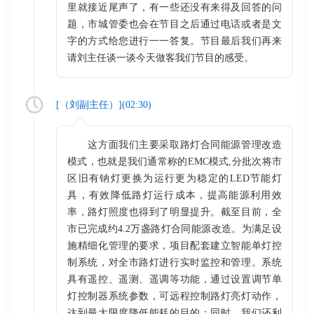
里就接近尾声了，有一些还没有来得及回答的问
题，市城管委也会在节目之后通过电话或者是文
字的方式给您进行一一答复。节目最后我们再来
请刘主任谈一谈今天做客我们节目的感受。
[（
刘副主任
）](
02:30
)
这方面我们主要采取路灯合同能源管理改造
模式，也就是我们通常称的EMC模式,分批次将市
区旧有钠灯更换为运行更为稳定的LED节能灯
具，有效降低路灯运行成本，提高能源利用效
率，路灯照度也得到了明显提升。截至目前，全
市已完成约4.2万盏路灯合同能源改造。为满足设
施精细化管理的要求，项目配套建立智能单灯控
制系统，对全市路灯进行实时监控和管理。系统
具有遥控、遥测、遥调等功能，通过设置调节单
灯控制器系统参数，可远程控制路灯亮灯动作，
达到最大限度降低能耗的目的；同时，我们还利