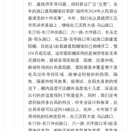
灯、越线停车等问题，得到群众广泛“点赞”。去
年的路口遮阳棚项目荣获“福州市2024年人民群众
最满意的十件实事”。今年，我们在认真梳理汇总
市民诉求基础上，继续在江滨西大道-乌山路口、
长汀街-长汀外街路口、六一路-大坪路口、长乐北
路-塔头路口、化工路-安亭路口等5处路口新建遮
阳棚。目前这5处新建遮阳棚项目已相继开工，预
计6月底完成。这些遮阳棚采用的是钢管骨架支承
式膜结构，膜材采用高韧度、阻燃、抗紫外线、
耐候性强的白色遮阳膜。遮阳膜基本覆盖整个渠
化岛过街等待区域，能够达到较好的防雨、隔
热、隔紫外线等效果。据测试，在阳光直射的情
况下，棚内温度可比棚外温度低十几度，应该说
出行的舒适度得到了明显提升。同时，我们还考
虑到福州多台风的特点，经专业设计和验算，抗
台风等级可以达到14级以上。此外，今年除了采
用传统的结构造型外，在江滨西大道-乌山路口、
长汀街-长汀外街路口、六一路-大坪路口等3处采
用海丝造型，相较于传统造型更加美观，寓意海