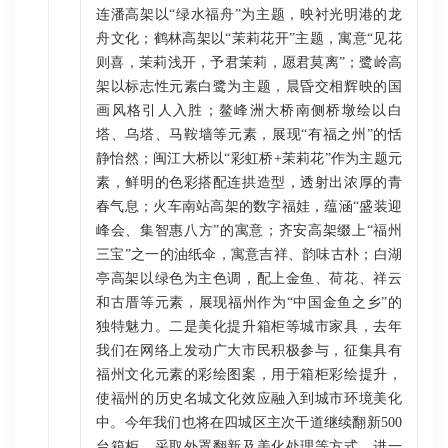
连潘高架以“绿水福舟”为主题，映衬光明港的龙
舟文化；鹤林高架以“茉莉花开”主题，寓意“见花
则喜，茉莉浅开，予君茉莉，愿君莫离”；鹭岭高
架以标志性元素白鹭为主题，晨昏交相辉映的国
画风格引人入胜；鳌峰洲大桥南侧桥墩绘以白
塔、乌塔、马鞍墙等元素，展现“有福之州”的恬
静怡然；闽江大桥以“彩虹桥+茉莉花”作为主题元
素，鲜明的色彩搭配连拱造型，透射出浓厚的青
春气息；火车南站高架的数字福娃，蕴涵“盛装迎
峰会、集智惠八方”的寓意；齐安高架缀上“福州
三宝”之一的油纸伞，寓意吉祥、韵味古朴；白湖
亭高架以绿色为主色调，配上金鱼、荷花、祥云
和古厝等元素，展现福州作为“中国金鱼之乡”的
独特魅力。二是美化提升箱柜等城市家具，去年
我们在网络上发动广大市民积极参与，征集具有
福州文化元素的彩绘图案，用于箱柜彩绘提升，
使福州的历史名城文化效应融入到城市环境美化
中。今年我们也将在四城区主次干道继续翻新500
台箱柜，采取外罩翻新及美化处理等方式，进一