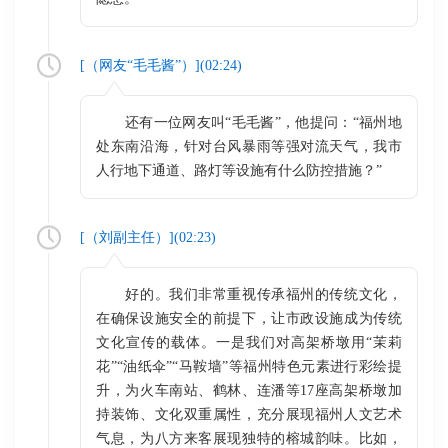
[（
网友“毛毛酱”
）](
02:24
)
还有一位网友叫“毛毛酱”，他提问：“福州地
处东南沿海，针对台风暴雨等强对流天气，我市
人行地下通道、路灯等设施有什么防控措施？”
[（
刘副主任
）](
02:23
)
好的。我们非常重视传承福州的传统文化，
在确保设施安全的前提下，让市政设施成为传统
文化宣传的载体。一是我们对高架桥墩用“茉莉
花”“油纸伞”“马鞍墙”等福州特色元素进行彩绘提
升，为火车南站、鹤林、连潘等17座高架桥墩加
持装饰、文化双重属性，充分展现福州人文艺术
气息，为八方来客展现独特的榕城韵味。比如，