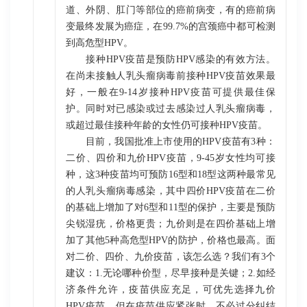
道、外阴、肛门等部位的癌前病变，有的癌前病
变最终发展为癌症，在99.7%的宫颈癌中都可检测
到高危型HPV。
接种HPV疫苗是预防HPV感染的有效方法。
在尚未接触人乳头瘤病毒前接种HPV疫苗效果最
好，一般在9-14岁接种HPV疫苗可提供最佳保
护。同时对已感染或过去感染过人乳头瘤病毒，
或超过最佳接种年龄的女性仍可接种HPV疫苗。
目前，我国批准上市使用的HPV疫苗有3种：
二价、四价和九价HPV疫苗，9-45岁女性均可接
种，这3种疫苗均可预防16型和18型这两种最常见
的人乳头瘤病毒感染，其中四价HPV疫苗在二价
的基础上增加了对6型和11型的保护，主要是预防
尖锐湿疣，价格更贵；九价则是在四价基础上增
加了其他5种高危型HPV的防护，价格也最高。面
对二价、四价、九价疫苗，该怎么选？我们有3个
建议：1.无论哪种价型，尽早接种是关键；2.如经
济条件允许，疫苗供应充足，可优先选择九价
HPV疫苗。但在疫苗供应紧张时，不必过分纠结