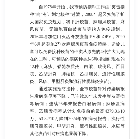
自1978年开始，我市预防接种工作由“突击接
种”向“有计划地接种”过渡，2008年起又实施了扩
大国家免疫规划，将甲肝疫苗、麻腮风疫苗、麻
风疫苗、无细胞百白破疫苗等纳入免疫规划。
2016年增加使用灭活脊灰疫苗IPV和bOPV，2020
年6月起实施2剂次麻腮风疫苗免疫策略，适龄儿
童可以免费接种疫苗的种类从原先的4种扩大到现
在的11种，可预防的疾病种类从6种增加到现在的
12种（麻疹、脊髓灰质炎、白喉、破伤风、百日
咳、乙型肝炎、肺结核、乙型脑炎、流行性脑膜
炎、风疹、甲型肝炎和流行性腮腺炎疫苗)。
通过实施预防接种，全市疫苗针对传染病报
告发病率显著下降，已连续30年未发生脊灰野病
毒病例；连续26年未报告白喉病例；麻疹发病
率、乙脑发病率从计划免疫前的最高4379.31/10
万、53.82/10万降到2024年的0病例报告；流行性
脑脊髓膜炎、甲型肝炎、流行性腮腺炎、水痘等
其他疫苗针对疾病也显著下降。