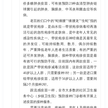
价多糖肺炎疫苗，可有效预防23种血清型肺炎链
球菌引起的肺炎、脑膜炎、中耳炎和菌血症等疾
病。
老百姓们口中的“蛇缠腰”“缠腰龙”“生蛇”指的
就是带状疱疹，是由水痘—带状疱疹病毒经再激
活引起的急性疱疹性皮肤病，是中老年人常见的
感染性疾病之一。带状疱疹后神经痛是其最常见
的并发症，可能持续数周、数月、偶尔持续数
年，严重降低老年人患者生活质量，有的严重的
还可并发肺炎、脑膜炎。接种带状疱疹疫苗是最
有效可行的预防手段。目前国内有两款疫苗，一
款是国产带状疱疹减毒活疫苗，这款疫苗适用于
40岁以上人群，只需要接种1针；另一款是进口重
组带状疱疹疫苗，适用于50岁以上人群，需要间
隔2个月接种2针。
跟流感疫苗一样，全市大多数的社区卫生服
务中心（乡镇卫生院）预防接种门诊都有开展上
述疫苗的接种服务。
需要注意的是，接种前，老年人及慢性病患