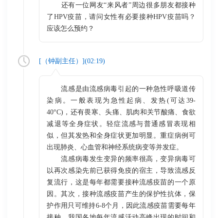
还有一位网友“来风者”周边很多朋友都接种
了HPV疫苗，请问女性有必要接种HPV疫苗吗？
应该怎么预约？
[（
钟副主任
）](
02:19
)
流感是由流感病毒引起的一种急性呼吸道传
染病。一般表现为急性起病、发热(可达39-
40°C)，还有畏寒、头痛、肌肉和关节酸痛、食欲
减退等全身症状。轻症流感与普通感冒表现相
似，但其发热和全身症状更加明显。重症病例可
出现肺炎、心血管和神经系统病变等并发症。
流感病毒发生变异的频率很高，变异病毒可
以再次感染先前已获得免疫的宿主，导致流感反
复流行，这是每年都需要接种流感疫苗的一个原
因。其次，接种流感疫苗产生的保护性抗体，保
护作用只可维持6-8个月，因此流感疫苗需要每年
接种。我国各地每年流感活动高峰出现的时间和