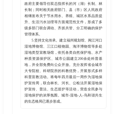
政府主要领导任双总指挥长的河（湖）长制、林
长制；同时相关政府部门、县（市）区人民政府
相继发布关于节水用水、养殖、城区水系品质提
升、生活污水治理等方面规范性文件，形成了多
级多部门联合调动、齐抓共管、分工明确的保护
管理体系。
5.坚持文化传承。建立福州规划馆、闽江河口
湿地博物馆、三江口植物园、海洋博物馆等多处
湿地类型宣教场馆，依托各类自然保护地、水产
种质资源保护区、城市公园建立200余处科普基
地，并全部免费向公众开放。充分发挥省会城市
大专院校、科研院所的科教优势，开展形式多样
科普宣教活动。将每年四月最后一周作为湿地保
护宣传周，联合林长、河长、公检法开展湿地保
护宣传、普法、生态巡护等活动，营造全民参与
湿地保护的浓厚氛围。城市-湿地-人-鸟和谐共生
的生态格局已逐步形成。