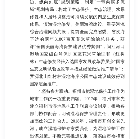
边、纵向到底”规划策略，制定“一带两溪多流
域”规划格局，构建了生态保护、生态治理、水系
修复和人居环境整治可持续发展的四层生态保障
体系。滨海湿地修复、美丽海湾建设、重要河流
综合治理同频共振，提前全面完成省委、省政府
下达的两年31867亩互花米草除治总任务，获
评“全国美丽海湾保护建设优秀案例”，闽江河口
湿地国家级自然保护区互花米草治理和（红树
林）生态修复经验入选国家发展改革委员会“国家
生态文明试验区改革举措及经验做法推广清单”；
罗源北山红树林湿地海岸公园生态建设成效得到
国家层面推广。
4.坚持多方联动。福州市把湿地保护工作作为
城市工作的一项重要内容。2017年，福州市率先
建立福州市湿地保护工作联席会议制度，推动各
部门协作配合，明确湿地保护管理责任，形成更
加高效的工作合力。2018年，福州市开创全省先
河，成立湿地保护专家委员会，为湿地管护工作
出谋划策。不断完善推进机制，落实由市委和市