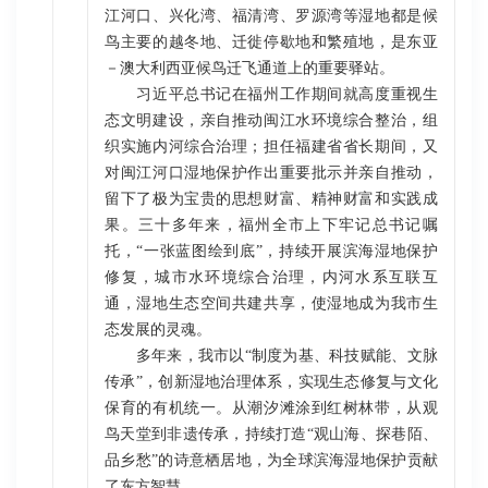
江河口、兴化湾、福清湾、罗源湾等湿地都是候
鸟主要的越冬地、迁徙停歇地和繁殖地，是东亚
－澳大利西亚候鸟迁飞通道上的重要驿站。
习近平总书记在福州工作期间就高度重视生
态文明建设，亲自推动闽江水环境综合整治，组
织实施内河综合治理；担任福建省省长期间，又
对闽江河口湿地保护作出重要批示并亲自推动，
留下了极为宝贵的思想财富、精神财富和实践成
果。三十多年来，福州全市上下牢记总书记嘱
托，“一张蓝图绘到底”，持续开展滨海湿地保护
修复，城市水环境综合治理，内河水系互联互
通，湿地生态空间共建共享，使湿地成为我市生
态发展的灵魂。
多年来，我市以“制度为基、科技赋能、文脉
传承”，创新湿地治理体系，实现生态修复与文化
保育的有机统一。从潮汐滩涂到红树林带，从观
鸟天堂到非遗传承，持续打造“观山海、探巷陌、
品乡愁”的诗意栖居地，为全球滨海湿地保护贡献
了东方智慧。