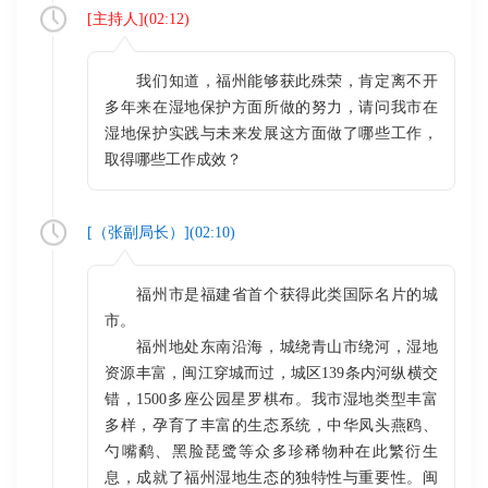
[
主持人
](
02:12
)
我们知道，福州能够获此殊荣，肯定离不开
多年来在湿地保护方面所做的努力，请问我市在
湿地保护实践与未来发展这方面做了哪些工作，
取得哪些工作成效？
[（
张副局长
）](
02:10
)
福州市是福建省首个获得此类国际名片的城
市。
福州地处东南沿海，城绕青山市绕河，湿地
资源丰富，闽江穿城而过，城区139条内河纵横交
错，1500多座公园星罗棋布。我市湿地类型丰富
多样，孕育了丰富的生态系统，中华凤头燕鸥、
勺嘴鹬、黑脸琵鹭等众多珍稀物种在此繁衍生
息，成就了福州湿地生态的独特性与重要性。闽