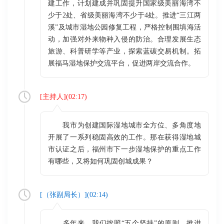
建工作，计划建成并巩固提升国家级美丽海湾不
少于2处、省级美丽海湾不少于4处。推进“三江两
溪”及城市湿地公园修复工程，严格控制围填海活
动，加强对外来物种入侵的防治。合理发展生态
旅游、科普研学等产业，探索蓝碳交易机制。拓
展福马湿地保护交流平台，促进两岸交流合作。
[
主持人
](
02:17
)
我市为创建国际湿地城市全方位、多角度地
开展了一系列稳固高效的工作。那在获得湿地城
市认证之后，福州市下一步湿地保护的重点工作
有哪些，又将如何巩固创城成果？
[（
张副局长
）](
02:14
)
多年来，我们按照“五个坚持”的原则，推进