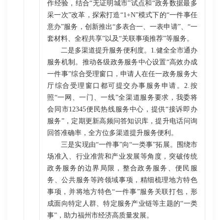
作经验，结合“无证明城市”试点和“政务数据最多
采一次”改革，探索打造“1+N”模式下的“一件事任
意办”服务，创新推出“多表合一、一表申请”、“一
套材料、全程共享”以及“关联事项推荐”等服务。
二是多渠道提升服务便利度。1.健全全市通办
服务机制。推动各级政务服务中心设置“高效办成
一件事”综合受理窗口，申请人在任一政务服务大
厅综合受理窗口都可提交办事服务申请。2.按
照“一网、一门、一线”全渠道服务要求，我委将
会同市12345便民热线服务中心，提供“接诉即办
服务”，定期更新高频问答知识库，提升电话问询
回答准确率，全方位多渠道提升服务便利。
三是实现由“一件事”向“一类事”拓展。围绕市
场准入、行业准营和产业发展等角度，突破传统
政务服务的边界局限，整合政务服务、便民服
务、公共服务等跨领域事项，精细梳理地方特色
事项，并将地方特色“一件事”服务关联打包，形
成面向特定人群、特定服务产业链等主题的“一类
事”，助力福州市经济高质量发展。