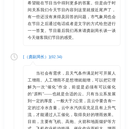
希望能在节目当中得到更多的答案。但是由于时
间关系我们今天节目内容到这里就接近尾声了，
有一些还没有来得及回答的问题，市气象局也会
在节目之后通过电话或者是文字的方式给您进行
一一答复。节目最后我们再来请龚副局长谈一谈
今天做客我们节目的感受。
[（
龚副局长
）](
02:34
)
当社会有需求，且天气条件满足时可开展人
工增雨。人工增雨不是想增就能增，可以把它理
解为一次“催化”作业，前提是必须有可以催化
的“原料”——也就是合适的云。只有当云系发展
到一定的厚度，一般大于2公里，且云中要含有一
定的过冷水含量，云中水汽供应充足且有上升气
流，才能通过人工催化，取得良好的增雨效果。
目前，主要有飞机、高炮、火箭和地面烟炉等方
式。飞机作业机动性强，催化作业面积大，增雨