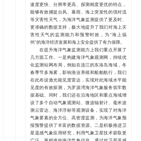
速度更快、分辨率更高、探测精度更优的特点，
能够有效捕捉台风、暴雨、海上突发性的强对流
等灾害性天气，为海洋气象监测提供了更及时、
更准确的数据支持，极大地提升了我们对海上灾
害性天气的监测能力和预警时效，为“海上福
州”的海洋经济发展和海上安全提供了有力保障。
在提升海洋气象监测能力上我们重点开展了
几方面工作。一是构建海洋气象观测网，持续优
化监测站网布局，例如在连江的东洛岛海域，冬
春季节多海雾，影响渔业养殖和船舶航行，我们
在此布设激光能见度雷达，实现对此海域水平能
见度的有效探测，为罗源湾海洋气象服务筑牢数
据基础。同时，我们还在沿海地区和重点海域增
设了多个自动气象观测站、微波辐射计、毫米波
测云雷达、海洋浮标等观测设备，实现了对海洋
气象要素的全方位、高密度监测，为海洋气象预
报预警提供了丰富的数据资源。二是积极推进卫
星遥感气象应用研究，利用气象卫星技术获取更
广泛、更精准的海洋气象信息。通过对卫星遥感