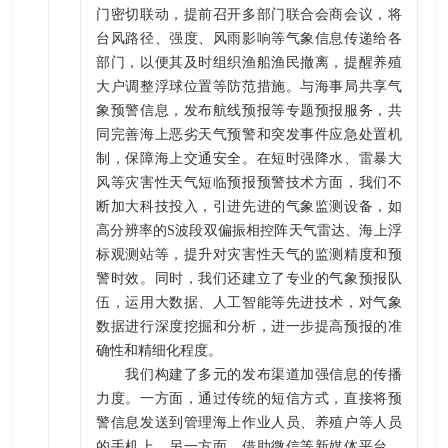
门密切联动，提前召开多部门联合会商会议，将
台风路径、强度、风雨影响等气象信息传递给各
部门，以便其及时组织渔船渔民撤离，提醒养殖
大户调整浮球位置等防范措施。与海事局共享气
象预警信息，发布航线预报等专题预报服务，共
同完善海上恶劣天气预警和突发事件应急处置机
制，保障海上交通安全。在短时强降水、雷暴大
风等灾害性天气短临预报预警技术方面，我们不
断加大科技投入，引进先进的气象监测设备，如
高分辨率的S波段双偏振相控阵天气雷达、海上浮
标观测站等，提升对灾害性天气的监测精度和预
警时效。同时，我们还建立了专业的气象预报队
伍，运用大数据、人工智能等先进技术，对气象
数据进行深度挖掘和分析，进一步提高预报的准
确性和精细化程度。
我们构建了多元的发布渠道加强信息的传播
力度。一方面，通过传统的短信方式，直接将预
警信息发送到管理海上作业人员、养殖户等人员
的手机上。另一方面，借助微信等新媒体平台，