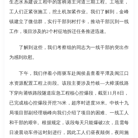
生态水系建设工程中的莲柄港主河道三期工程。工地里，
工人们正紧张施工，挖土机加紧作业。我们了解到，金峰
镇建立了微信群，实行干部到村打卡，推动干部沉到一线
工作，项目涉及的2个村征地拆迁任务推进迅速。
了解到这些，我们考察组的同志为一线干部的突出作
为感到欣慰。
下午，我们伴着小雨驱车赴闽侯县查看平潭及闽江口
水资源配置工程上街段。该段主要涉及竹岐—大樟溪线路
下穿向莆铁路段隧道应急工程核心控爆段，截至11月8日，
已完成核心控爆段开挖76米，超序时进度38米。中铁十九
局项目部副经理杨峰向我们介绍了项目的困难、一线工人
和干部的艰辛。根据规定，该段每天只能爆破2次，且需每
日凌晨动车停运时刻进行，因此工人们昼夜颠倒，夜间施