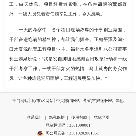
工，白天休息。项目经费较紧张，在条件简陋的荒郊野
外，一线人员凭着责任感辛勤工作，令人感动。
一天的考察中，各个项目现场浓厚的干事创业氛围，
干部奋进饱满的精气神，都让我们振奋。正如平潭及闽江
口水资源配置工程项目业主、福州水务平潭引水公司董事
长王黎泉所说：“我是发自肺腑地感谢百日攻坚行动和一线
干部考察工作，一线干部如火的热情，马上就办的务实作
风，让各种难题迎刃而解，工程进展明显加快。”
部门网站
县(市)区网站
中央部门网站
各省(市)政府网站
其他
联系我们
|
隐私保护
|
使用帮助
|
网站地图
网站标识码：3501000001
闽公网安备：
35010202001851