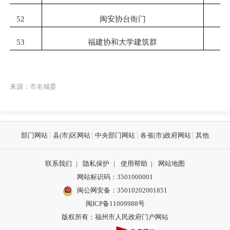
52
闽安协台衙门
53
福建协和大学建筑群
19
来源：市名城委
部门网站
县(市)区网站
中央部门网站
各省(市)政府网站
其他
联系我们
|
隐私保护
|
使用帮助
|
网站地图
网站标识码：3501000001
闽公网安备：
35010202001851
闽ICP备11009988号
版权所有：福州市人民政府门户网站