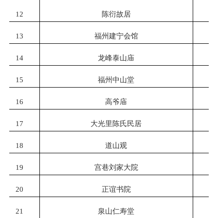
12
陈衍故居
13
福州建宁会馆
14
龙峰泰山庙
15
福州中山堂
16
高爷庙
17
大光里陈氏民居
18
道山观
19
宫巷刘家大院
20
正谊书院
21
泉山仁寿堂