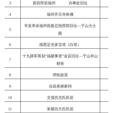
3
新四军驻福州 办事处旧址
4
福州开元寺铁佛
辛亥革命福州前敌总指挥部旧址—于山大士
5
殿
6
报恩定光多宝塔（白塔）
十九路军筹划“福建事变”会议旧址—于山补山
7
精舍
8
邓拓故居
9
吉庇巷谢家祠
10
文儒坊尤氏民居
11
朱紫坊方氏民居