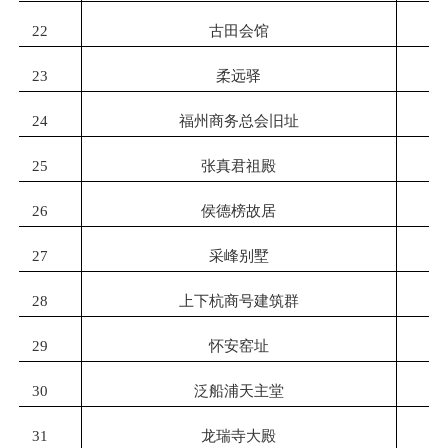
22
古田会馆
23
柔远驿
24
福州商务总会旧址
25
张真君祖殿
26
侯德榜故居
27
采峰别墅
28
上下杭商号建筑群
29
怀安窑址
30
泛船浦天主堂
31
龙瑞寺大殿