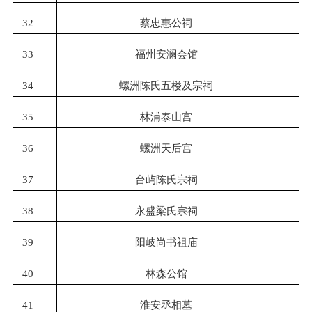
32
蔡忠惠公祠
33
福州安澜会馆
34
螺洲陈氏五楼及宗祠
35
林浦泰山宫
36
螺洲天后宫
37
台屿陈氏宗祠
38
永盛梁氏宗祠
39
阳岐尚书祖庙
40
林森公馆
41
淮安丞相墓