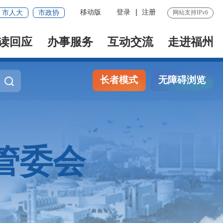
移动版
登录
注册
市人大
市政协
网站支持IPv6
读回应
办事服务
互动交流
走进福州
长者模式
无障碍浏览
管委会