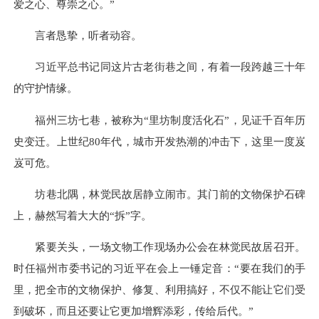
爱之心、尊崇之心。”
言者恳挚，听者动容。
习近平总书记同这片古老街巷之间，有着一段跨越三十年
的守护情缘。
福州三坊七巷，被称为“里坊制度活化石”，见证千百年历
史变迁。上世纪80年代，城市开发热潮的冲击下，这里一度岌
岌可危。
坊巷北隅，林觉民故居静立闹市。其门前的文物保护石碑
上，赫然写着大大的“拆”字。
紧要关头，一场文物工作现场办公会在林觉民故居召开。
时任福州市委书记的习近平在会上一锤定音：“要在我们的手
里，把全市的文物保护、修复、利用搞好，不仅不能让它们受
到破坏，而且还要让它更加增辉添彩，传给后代。”