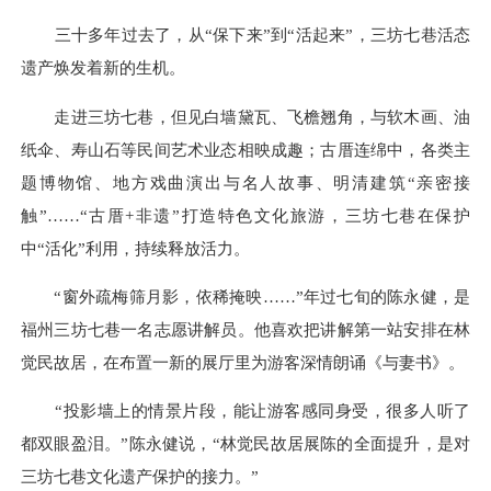
三十多年过去了，从“保下来”到“活起来”，三坊七巷活态
遗产焕发着新的生机。
走进三坊七巷，但见白墙黛瓦、飞檐翘角，与软木画、油
纸伞、寿山石等民间艺术业态相映成趣；古厝连绵中，各类主
题博物馆、地方戏曲演出与名人故事、明清建筑“亲密接
触”……“古厝+非遗”打造特色文化旅游，三坊七巷在保护
中“活化”利用，持续释放活力。
“窗外疏梅筛月影，依稀掩映……”年过七旬的陈永健，是
福州三坊七巷一名志愿讲解员。他喜欢把讲解第一站安排在林
觉民故居，在布置一新的展厅里为游客深情朗诵《与妻书》。
“投影墙上的情景片段，能让游客感同身受，很多人听了
都双眼盈泪。”陈永健说，“林觉民故居展陈的全面提升，是对
三坊七巷文化遗产保护的接力。”