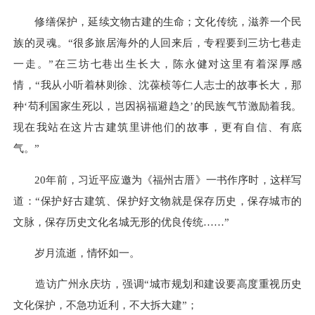
修缮保护，延续文物古建的生命；文化传统，滋养一个民
族的灵魂。“很多旅居海外的人回来后，专程要到三坊七巷走
一走。”在三坊七巷出生长大，陈永健对这里有着深厚感
情，“我从小听着林则徐、沈葆桢等仁人志士的故事长大，那
种‘苟利国家生死以，岂因祸福避趋之’的民族气节激励着我。
现在我站在这片古建筑里讲他们的故事，更有自信、有底
气。”
20年前，习近平应邀为《福州古厝》一书作序时，这样写
道：“保护好古建筑、保护好文物就是保存历史，保存城市的
文脉，保存历史文化名城无形的优良传统……”
岁月流逝，情怀如一。
造访广州永庆坊，强调“城市规划和建设要高度重视历史
文化保护，不急功近利，不大拆大建”；