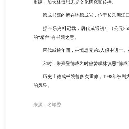
重建，加大林慎思忠义文化研究和传播。
德成书院的所在地德成岩，位于长乐闽江口第
据长乐史料记载，唐代咸通初年（公元860
的“精舍”有书院之意。
唐代咸通年间，林慎思兄弟5人俱中进士。林
宋时，朱熹登德成岩时曾赞叹林慎思“德成于此地
历史上德成书院曾多次重修，1998年被列为
的风采。
来源：名城委