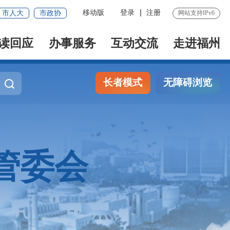
移动版
登录
注册
市人大
市政协
网站支持IPv6
读回应
办事服务
互动交流
走进福州
长者模式
无障碍浏览
管委会