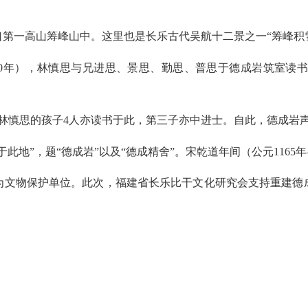
一高山筹峰山中。这里也是长乐古代吴航十二景之一“筹峰积
年），林慎思与兄进思、景思、勤思、普思于德成岩筑室读书，
慎思的孩子4人亦读书于此，第三子亦中进士。自此，德成岩声
”，题“德成岩”以及“德成精舍”。宋乾道年间（公元1165年—
文物保护单位。此次，福建省长乐比干文化研究会支持重建德成