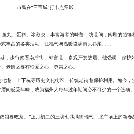
市民在“三宝城”打卡点留影
鱼丸、蛋糕、冰激凌，丰富游客的味蕾；坊巷间，闽剧的缱绻榕
形式丰富的各类活动，让福气与温暖撒满街头巷尾……
坊七巷，步行察看南后街、郎官巷，参观严复故居。他强调，保护
子、老街区要有珍爱之心、尊崇之心。
七巷、上下杭等历史文化街区、传统老街巷保护利用。如今，沉
古厝间感受年味，成为福州人每年过年期间必不可少的一个选项
娘要吃茶。”正月初二的三坊七巷满街瑞气。北广场上的新春品