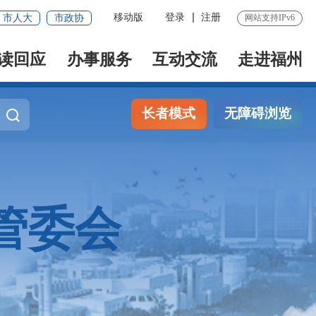
移动版
登录
注册
市人大
市政协
网站支持IPv6
读回应
办事服务
互动交流
走进福州
长者模式
无障碍浏览
管委会