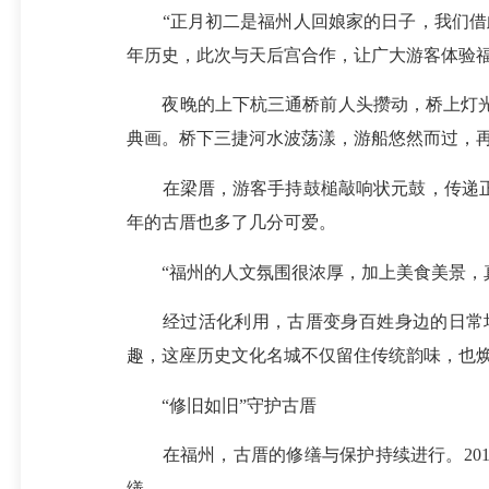
“正月初二是福州人回娘家的日子，我们借此呈
年历史，此次与天后宫合作，让广大游客体验福
夜晚的上下杭三通桥前人头攒动，桥上灯光
典画。桥下三捷河水波荡漾，游船悠然而过，
在梁厝，游客手持鼓槌敲响状元鼓，传递正月
年的古厝也多了几分可爱。
“福州的人文氛围很浓厚，加上美食美景，真
经过活化利用，古厝变身百姓身边的日常场
趣，这座历史文化名城不仅留住传统韵味，也
“修旧如旧”守护古厝
在福州，古厝的修缮与保护持续进行。201
缮。