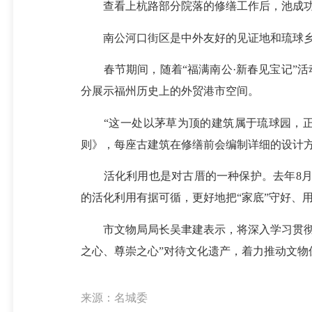
查看上杭路部分院落的修缮工作后，池成功
南公河口街区是中外友好的见证地和琉球乡愁承
春节期间，随着“福满南公·新春见宝记”活
分展示福州历史上的外贸港市空间。
“这一处以茅草为顶的建筑属于琉球园，正
则》，每座古建筑在修缮前会编制详细的设计
活化利用也是对古厝的一种保护。去年8月
的活化利用有据可循，更好地把“家底”守好、
市文物局局长吴聿建表示，将深入学习贯彻党
之心、尊崇之心”对待文化遗产，着力推动文物
来源：名城委