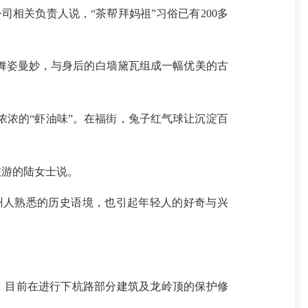
相关负责人说，“茶帮拜妈祖”习俗已有200多
姿曼妙，与身后的白墙黛瓦组成一幅优美的古
浓的“虾油味”。在福街，兔子红气球让沉淀百
旅游的陆女士说。
人熟悉的历史语境，也引起年轻人的好奇与兴
，目前在进行下杭路部分建筑及龙岭顶的保护修