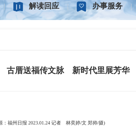
解读回应
办事服务
古厝送福传文脉 新时代里展芳华
1.24 记者 林奕婷/文 郑帅/摄)