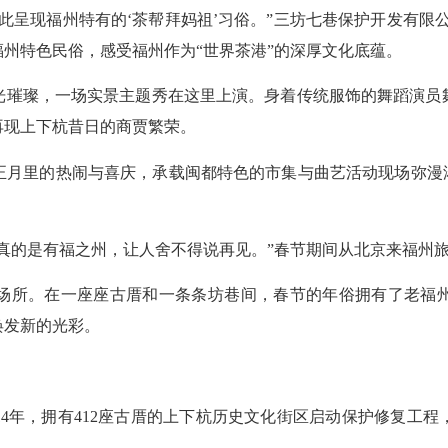
现福州特有的‘茶帮拜妈祖’习俗。”三坊七巷保护开发有限公司
州特色民俗，感受福州作为“世界茶港”的深厚文化底蕴。
璀璨，一场实景主题秀在这里上演。身着传统服饰的舞蹈演员舞
再现上下杭昔日的商贾繁荣。
里的热闹与喜庆，承载闽都特色的市集与曲艺活动现场弥漫浓
的是有福之州，让人舍不得说再见。”春节期间从北京来福州
所。在一座座古厝和一条条坊巷间，春节的年俗拥有了老福州
焕发新的光彩。
4年，拥有412座古厝的上下杭历史文化街区启动保护修复工程