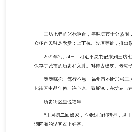
三坊七巷的光禄吟台，年味集市十分热闹，
众多市民驻足欣赏；上下杭、梁厝等处，推出
2021年3月24日，习近平总书记来到三
保存了城市的历史和文脉。对待古建筑、老宅
殷殷嘱托，笃行不怠。福州市不断加强三坊
化街区中品年俗、许心愿、看展览，在坊巷与
历史街区里说福年
“正月初二回娘家，不要线面和猪脚，厝里依
湖四海的游客奉上好茶。