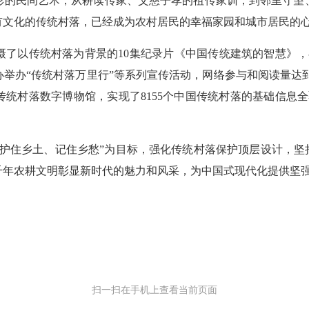
彩的民间艺术；从耕读传家、父慈子孝的祖传家训，到邻里守望
有文化的传统村落，已经成为农村居民的幸福家园和城市居民的
以传统村落为背景的10集纪录片《中国传统建筑的智慧》，在
举办“传统村落万里行”等系列宣传活动，网络参与和阅读量达到
统村落数字博物馆，实现了8155个中国传统村落的基础信息全
住乡土、记住乡愁”为目标，强化传统村落保护顶层设计，坚持
千年农耕文明彰显新时代的魅力和风采，为中国式现代化提供坚
扫一扫在手机上查看当前页面