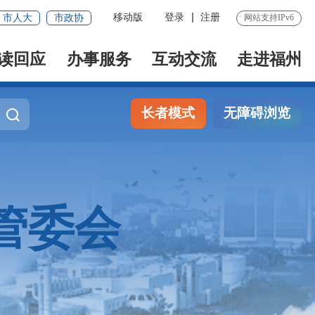
移动版
登录
注册
市人大
市政协
网站支持IPv6
读回应
办事服务
互动交流
走进福州
长者模式
无障碍浏览
管委会