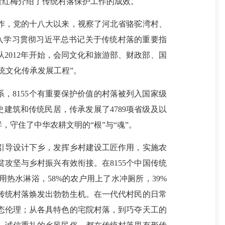
董红梅介绍了传统村落保护工作的成效。
，党的十八大以来，视察了河北省骆驼湾村、
入学习贯彻习近平总书记关于传统村落的重要指
2012年开始，会同文化和旅游部、财政部、国
统文化传承发展工程”。
8155个有重要保护价值的村落被列入国家级
史建筑和传统民居，传承发展了4789项省级及以
守住了中华农耕文明的“根”与“魂”。
导设计下乡，发挥乡村建设工匠作用，实施农
攻坚与乡村振兴有效衔接。在8155个中国传统
用热水淋浴，58%的农户用上了水冲厕所，39%
传统村落焕发出勃勃生机。在一代代村民的日常
态伦理；从各具特色的宅院村落，到巧夺天工的