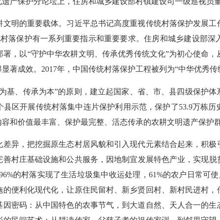
化遗产保护分论坛上，住房和城乡建设部村镇建设司一级巡视员
文明的重要载体。习近平总书记高度重视传统村落保护发展工作
统村落保护有一系列重要指示和重要要求。住房和城乡建设部深
署，以“守护中华农耕文明、传承优秀传统文化”为初心使命，从
显著成效。2017年，中国传统村落保护工程被列为“中华优秀传
基、传承为本”的原则，建立起国家、省、市、县四级保护体系，
个县区开展传统村落集中连片保护利用示范，保护了53.9万栋历
容和价值最丰富、保护最完整、活态传承的农耕文明遗产保护群，
差异，把挖掘原生态村居风貌和引入现代元素结合起来，积极引
善村庄基础设施和公共服务，因地制宜发展特色产业，实现脱贫
96%的村落实现了生活垃圾集中收运处理，61%的农户日常可使
施的便利化现代化，让原住民留村、新乡贤回村、新村民进村，
基因密码：从中国特色的农事节气，到大道自然、天人合一的生