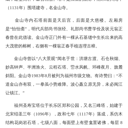
（1131年）围塔建寺，名金山寺。
金山寺内石塔前面是天后宫，后面是大慈楼。左厢房
是“怡怡斋”，明代兵部尚书张经、礼部尚书曹学佺及状元翁正
春曾在此借读。金山寺正门外有一棵从石基缝中生长出来的高
大茂密的榕树，右侧有一棵翁正春手植连理古樟。
金山寺曾以“八大景观”闻名于世：洪塘古渡、石仓秋烟、
妙高钟声、半洲渔火、云程石塔、岊水风帆、环峰夜月、旗麓
斜阳。金山寺1983年8月被列为福州市级文物。有诗赞曰：“不
道金山亦有双，一拳虽小势难降。波心矗立原无异，未必闽江
让镇江。”
福州圣寿宝塔位于长乐区郑和公园，又名三峰塔，始建于
北宋绍圣三年（1096年），政和七年（1117年）落成，系仿木
结构花岗岩石塔，七级八面，每面壁上有壁龛置诸佛，每层 8