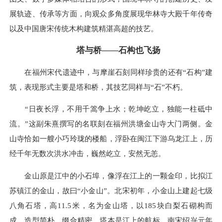
展轨迹、传承等方面，向观众多角度展现华林寺大殿千年传奇
以及中国唐宋传统木构建筑精湛高超的技艺。
塔与桥——石构也飞扬
在福州宋代遗迹中，与摩崖石刻同样珍贵的还有“石构”建
筑，表现形式主要是塔和桥，其技艺同样与“石”不朽。
“日夜长浮，不用千篙争上水；乾坤屹立，独能一柱砥中
流。”这副朱熹撰写的名联刻在福州洪塘金山寺大门两侧。金
山寺恰如一艘小巧玲珑的楼船，浮卧在闽江下游乌龙江上，历
经千年无数次洪水冲击，巍然屹立，安然无恙。
金山原是江中的小石埠，像浮在江上的一颗金印，比拟江
苏镇江的金山，故曰“小金山”。北宋初年，小金山上建起七级
八角石塔，高11.5米，名为金山塔，以185块白梨石砌构而
成，造型简朴，缀合精密。塔本是江上的航标，南宋绍兴元年