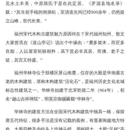
见水土丰美，中原陈氏于是在此定居。《罗源县地名录》
载：“其生前手植的倒插松，至清道光间已经900余年，仍然挺
立山峰，世代长青。”
福州宋代木构古建筑魅力原因何在？宋代福州知州、散文
大家曾巩在《道山亭记》说出个中缘由：“麓多桀木，而匠多
良能，人以屋室钜丽相矜，虽下贫必丰其居。而佛、老子之
徒，其宫又特盛。”
福州华林寺位于鼓楼区屏山南麓，仅存的大殿是华南最古
老的木构建筑，堪称木构建筑“活化石”，是福州历史文化名城
标志性建筑之一。华林寺始建于北宋乾德二年（964年），初
名“越山吉祥禅院”，明英宗御赐匾额“华林寺”。
华林寺的建造方法在全国宋代木构建筑中独具一格，保留
唐五代特征，很多手法是没有记载的孤例，有显著闽越地方特
色。大殿四檐及内柱头上均施斗栱，用材硕大，大殿“足材”高