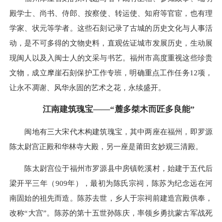
殿学士、尚书、侍郎、按察使、转运使、知府等官宦，也有理
学家、状元等学者。这些石刻记录了古城的历史文化与人事活
动，是不可多得的文物史料，直观佐证城市发展历史，生动展
现闽人以及入闽士人的文采与书艺。福州市高度重视这些珍贵
文物，成立摩崖石刻保护工作专班，明确重点工作任务12项，
让永不凋谢、风华永固的艺术之花，永续盛开。
江南建筑瑰宝——“麓多桀木而匠多良能”
闽地有三大宋代木构建筑瑰宝，其中两座在福州，即罗源
陈太尉宫正殿和华林寺大殿，另一座是莆田玄妙观三清殿。
陈太尉宫位于福州市罗源县中房镇乾溪村，始建于五代后
梁开平三年（909年），最初为陈氏宗祠，陈苏为纪念远在河
南固始的祖先而造。陈苏去世，乡人于宗祠前建造宫殿供奉，
改称“大宫”。陈苏的第十五世孙陈庆，率领乡勇抗蒙古军战死