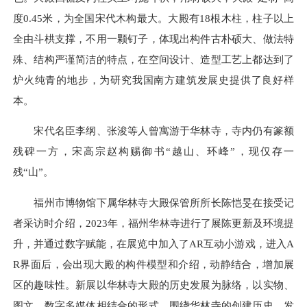
度0.45米，为全国宋代木构最大。大殿有18根木柱，柱子以上
全由斗栱支撑，不用一颗钉子，体现出构件古朴硕大、做法特
殊、结构严谨简洁的特点，在空间设计、造型工艺上都达到了
炉火纯青的地步，为研究我国南方建筑发展史提供了良好样
本。
宋代名臣李纲、张浚等人曾寓游于华林寺，寺内仍有篆额
残碑一方，宋高宗赵构赐御书“越山、环峰”，现仅存一
残“山”。
福州市博物馆下属华林寺大殿保管所所长陈恺旻在接受记
者采访时介绍，2023年，福州华林寺进行了展陈更新及环境提
升，并通过数字赋能，在展览中加入了AR互动小游戏，进入A
R界面后，会出现大殿的构件模型和介绍，动静结合，增加展
区的趣味性。新展以华林寺大殿的历史发展为脉络，以实物、
图文、数字多媒体相结合的形式，围绕华林寺的创建历史、发