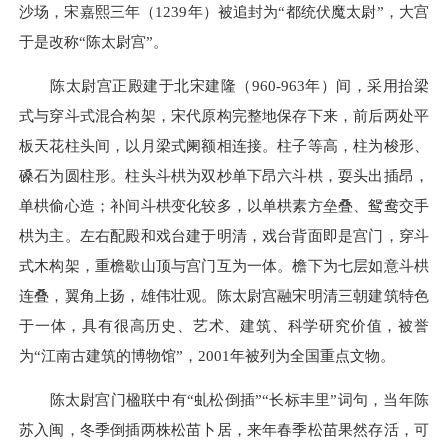
沙场，宋嘉熙三年（1239年）被追封为“都统伏魔太尉”，大宫
于是改称“陈太尉宫”。
陈太尉宫正殿建于北宋建隆（960-963年）间，采用抬梁
式与穿斗式混合构架，宋代原构完整地保存下来，前后两处平
板天花柱头间，以月梁式阑额相连接。柱子等高，柱为梭形、
磉石为圆柱形。柱头斗栱为双杪单下昂六斗栱，耍头出插昂，
单栱偷心造；补间斗栱变化较多，以单栱素方垒叠、鸳鸯交手
栱为主。左右配殿和戏台建于明清，戏台背面即是宫门，穿斗
式木构架，重檐歇山顶与宫门互为一体。檐下为七层如意斗栱
连叠，翼角上扬，雄伟壮观。陈太尉宫融宋明清三朝建筑特色
于一体，具有很高历史、艺术、建筑、科学研究价值，被誉
为“江南古建筑的博物馆”，2001年被列为全国重点文物。
陈太尉宫门楹联中有“虬松倒插”“长标丰里”词句，当年陈
苏入闽，冬季倒插两株松苗卜居，来年春季松苗果然存活，可