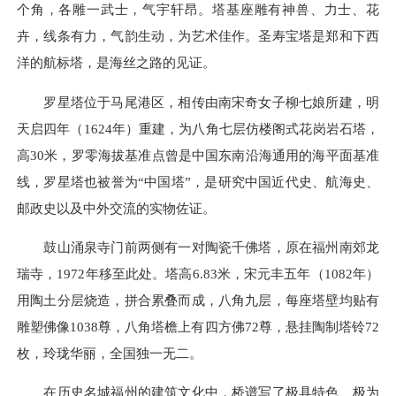
个角，各雕一武士，气宇轩昂。塔基座雕有神兽、力士、花
卉，线条有力，气韵生动，为艺术佳作。圣寿宝塔是郑和下西
洋的航标塔，是海丝之路的见证。
罗星塔位于马尾港区，相传由南宋奇女子柳七娘所建，明
天启四年（1624年）重建，为八角七层仿楼阁式花岗岩石塔，
高30米，罗零海拔基准点曾是中国东南沿海通用的海平面基准
线，罗星塔也被誉为“中国塔”，是研究中国近代史、航海史、
邮政史以及中外交流的实物佐证。
鼓山涌泉寺门前两侧有一对陶瓷千佛塔，原在福州南郊龙
瑞寺，1972年移至此处。塔高6.83米，宋元丰五年（1082年）
用陶土分层烧造，拼合累叠而成，八角九层，每座塔壁均贴有
雕塑佛像1038尊，八角塔檐上有四方佛72尊，悬挂陶制塔铃72
枚，玲珑华丽，全国独一无二。
在历史名城福州的建筑文化中，桥谱写了极具特色、极为