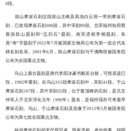
8段。
鼓山摩崖石刻仅指鼓山主峰及凤池白云洞一带的摩崖石
刻，已发现摩崖石刻686段，其中宋刻89段。北宋福州知府蔡
襄游鼓山题刻和“忘归石”题刻、南宋丞相李纲题刻、朱
熹“寿”字题刻于2022年7月被国家文物局公布为第一批古代名
碑名刻名录。2001年6月，鼓山摩崖石刻与千佛陶塔被国务院
公布为全国重点文物。
乌山上最古题刻是唐代李阳冰篆书般若台铭，可惜原迹已
毁，1982年重刻。在乌山315段摩崖石刻中，宋刻41段。于山
摩崖石刻167段，其中宋刻32段，位于鳌顶峰的石刻，是吕文
仲等人于北宋淳化元年（990年）题名，是福州现存可考最早
摩崖石刻。乌山、于山摩崖石刻及造像于2013年5月被国务院
公布为第七批全国重点文物。
福州摩崖石刻的宋代题写者，既有丞相、参知政事、端明