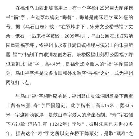
在福州乌山西北坡高崖上，有一个字径4.25米巨大摩崖榜
书“福”字，左边落款镌刻“晦翁”，晦翁是南宋理学家朱熹的
号。据《乌石山志》载：“在双峰梦下，宋朱文公楷书福字丈
余，镌石。”后来福字被毁，2009年4月，乌山公园在北坡紫清
园重建福字坪，将福州市永泰县嵩口镇梧埕村溪岩上的朱熹所
题“福”字拓刻于白猴洞左侧岩石。鼓楼区福山郊野公园福字坪
也复刻此“福”字，高4.4米，是福州迄今最大的“福”字摩崖题
刻。乌山福字坪是众多市民和外来游客“寻福”之处，成为福州
网红打卡点。
与乌山“福”字相呼应的是，福州鼓山灵源洞蹴鳌桥下西壁
上留有朱熹“寿”字巨幅题刻。此字楷书，高4.15米，宽3.05
米，字迹刚劲敦厚，是鼓山单字最大的摩崖石刻。“寿”字右侧
下方边款“淳祐壬寅（1242年）季秋”，彼时朱熹已去世40多
年。据说这个“寿”字之所以刻在桥下隐蔽处，是取“藏寿”之