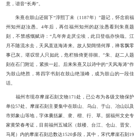
意，谐音“长寿”。
朱熹在鼓山还留下“淳熙丁未（1187年）”题记，怀念前福
州知州赵汝愚。4年后，再任福州知州的赵汝愚看到朱熹题
刻，不禁感慨赋诗：“几年奔走厌尘埃，此日登临亦快哉。江
月不随流水去，天风直送海涛来。故人契阔情何厚，禅客飘零
事已灰。堪叹世人只如此，危栏独倚更徘徊。”朱、赵二人题
刻在石门附近，紧挨一起。后来朱熹又以诗中的“天风海涛”作
为鼓山绝胜，将四字书刻在鼓山绝顶峰，成为鼓山的一段佳
话。
福州市现存摩崖石刻文物171处，已公布为各级文物保护
单位57处。摩崖石刻主要集中在鼓山、乌山、于山、冶山以及
市郊象山等地，字体囊括篆、隶、楷、行、草。据福州文史专
家黄荣春考证，目前福州五城区（鼓楼、台江、仓山、晋安、
马尾）内的摩崖石刻总数达1520多段，其中，宋代摩崖石刻19