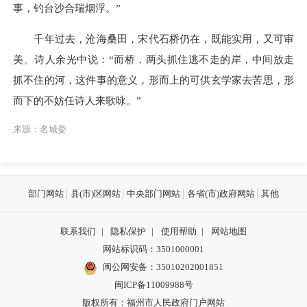
事，钓台沙合瑞烟浮。”
千年过去，沧海桑田，宋代石桥仍在，既能实用，又可审
美。诗人余光中说：“而桥，两头抓住逃不走的岸，中间放走
抓不住的河，这件事的意义，形而上的可供玄学家去苦思，形
而下的不妨任诗人来歌咏。”
来源：名城委
部门网站
县(市)区网站
中央部门网站
各省(市)政府网站
其他
联系我们
|
隐私保护
|
使用帮助
|
网站地图
网站标识码：3501000001
闽公网安备：
35010202001851
闽ICP备11009988号
版权所有：福州市人民政府门户网站