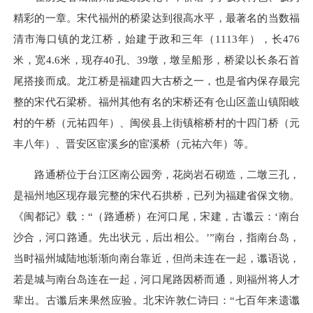
精彩的一章。宋代福州的桥梁达到很高水平，最著名的当数福
清市海口镇的龙江桥，始建于政和三年（1113年），长476
米，宽4.6米，现存40孔、39墩，墩呈船形，桥梁以长条石首
尾搭接而成。龙江桥是福建四大古桥之一，也是省内保存最完
整的宋代石梁桥。福州其他有名的宋桥还有仓山区盖山镇阳岐
村的午桥（元祐四年）、闽侯县上街镇榕桥村的十四门桥（元
丰八年）、晋安区宦溪乡的宦溪桥（元祐六年）等。
路通桥位于台江区南公园旁，花岗岩石砌造，二墩三孔，
是福州地区现存最完整的宋代石拱桥，已列为福建省保文物。
《闽都记》载：“（路通桥）在河口尾，宋建，古谶云：‘南台
沙合，河口路通。先出状元，后出相公。’”南台，指南台岛，
当时福州城陆地渐渐向南台靠近，但尚未连在一起，谶语说，
若是城与南台岛连在一起，河口尾路因桥而通，则福州将人才
辈出。古谶后来果然应验。北宋许敦仁诗曰：“七百年来遗谶