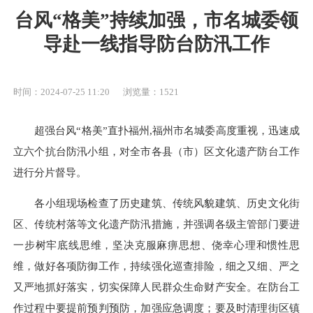
台风“格美”持续加强，市名城委领
导赴一线指导防台防汛工作
时间：2024-07-25 11:20
浏览量：1521
超强台风“格美”直扑福州,福州市名城委高度重视，迅速成
立六个抗台防汛小组，对全市各县（市）区文化遗产防台工作
进行分片督导。
各小组现场检查了历史建筑、传统风貌建筑、历史文化街
区、传统村落等文化遗产防汛措施，并强调各级主管部门要进
一步树牢底线思维，坚决克服麻痹思想、侥幸心理和惯性思
维，做好各项防御工作，持续强化巡查排险，细之又细、严之
又严地抓好落实，切实保障人民群众生命财产安全。在防台工
作过程中要提前预判预防，加强应急调度；要及时清理街区镇