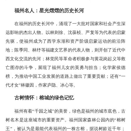
福州名人：星光熠熠的历史长河
在福州的历史长河中，涌现了一大批对国家和社会产生深
远影响的杰出人物。以林则徐、沈葆桢、严复等为代表的启蒙
先驱，使福州成为了西学东渐和资产阶级启蒙运动的前沿阵
地；陈季同、林纾等福建文艺界的代表人物，则开创了近代中
西文化交流的先河；林觉民等革命者积极参与黄花岗起义等救
亡图存的斗争，展现了福州儿女的英勇与担当；化学家侯德
榜，为推动中国工业发展的道路上做出了重要贡献；还有“一
代才女”林徽因，作家庐隐、冰心等。
古树情怀：榕城的绿色记忆
福州有着“千园之城”的美誉，绿色是福州的城市底色，古
树名木是这座城市的重要资产。福州国家森林公园内的“榕树
王”，被认为是最能代表福州的一株古榕，据说树龄近千年；