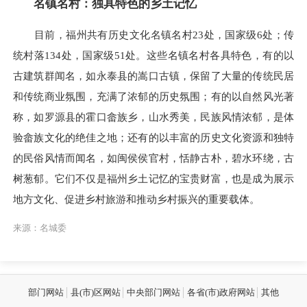
名镇名村：独具特色的乡土记忆
目前，福州共有历史文化名镇名村23处，国家级6处；传
统村落134处，国家级51处。这些名镇名村各具特色，有的以
古建筑群闻名，如永泰县的嵩口古镇，保留了大量的传统民居
和传统商业氛围，充满了浓郁的历史氛围；有的以自然风光著
称，如罗源县的霍口畲族乡，山水秀美，民族风情浓郁，是体
验畲族文化的绝佳之地；还有的以丰富的历史文化资源和独特
的民俗风情而闻名，如闽侯侯官村，恬静古朴，碧水环绕，古
树葱郁。它们不仅是福州乡土记忆的宝贵财富，也是成为展示
地方文化、促进乡村旅游和推动乡村振兴的重要载体。
来源：名城委
部门网站
县(市)区网站
中央部门网站
各省(市)政府网站
其他