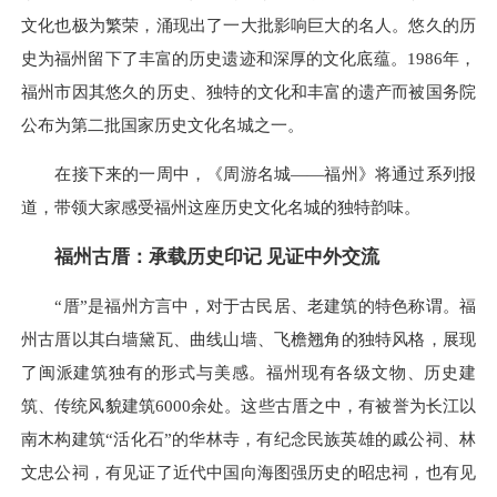
文化也极为繁荣，涌现出了一大批影响巨大的名人。悠久的历
史为福州留下了丰富的历史遗迹和深厚的文化底蕴。1986年，
福州市因其悠久的历史、独特的文化和丰富的遗产而被国务院
公布为第二批国家历史文化名城之一。
在接下来的一周中，《周游名城——福州》将通过系列报
道，带领大家感受福州这座历史文化名城的独特韵味。
福州古厝：承载历史印记 见证中外交流
“厝”是福州方言中，对于古民居、老建筑的特色称谓。福
州古厝以其白墙黛瓦、曲线山墙、飞檐翘角的独特风格，展现
了闽派建筑独有的形式与美感。福州现有各级文物、历史建
筑、传统风貌建筑6000余处。这些古厝之中，有被誉为长江以
南木构建筑“活化石”的华林寺，有纪念民族英雄的戚公祠、林
文忠公祠，有见证了近代中国向海图强历史的昭忠祠，也有见