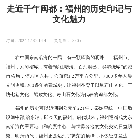
走近千年闽都：福州的历史印记与
文化魅力
时间：2024-12-02 14:41
浏览量：13765
在中国东南沿海的一隅，有一颗璀璨的明珠——福州市。
福州，别称榕城，有着“派江吻海、百河润邑、群翠绕城”的城
市格局，辖六区六县，总面积1.2万平方公里。7000多年人类
文明史和2200多年的建城史，让福州孕育了以昙石山文化、三
坊七巷文化、船政文化、寿山石文化为代表的闽都文化。
福州的历史可以追溯到公元前221年，秦始皇统一中国后
设闽中郡,治东冶，即今天的福州。唐代以来，福州逐渐成为东
南沿海的重要港口和商贸中心，与世界各地的文化交流日益频
繁。明清两代，福州更是达到了繁荣的顶峰，不仅经济发达，