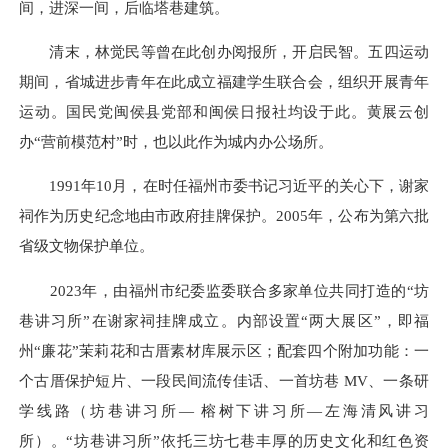
间，进深一间，后临塔巷建筑。
清末，林觉民等曾在此创办阅报所，开启民智。五四运动
期间，省城进步青年在此成立福建学生联合会，组织开展青年
运动。国民党闽侯县党部和闽侯日报社均设于此。黄展云创
办“营前模范村”时，也以此作为城内办公场所。
1991年10月，在时任福州市委书记习近平的关心下，谢家
祠作为历史纪念地由市政府挂牌保护。2005年，公布为第六批
省级文物保护单位。
2023年，由福州市纪委监委联合多家单位共同打造的“坊
巷讲习所”在谢家祠挂牌成立。内部设置“两大展区”，即福
州“廉花”茉莉花和古厝素材库展示区；配套四个附加功能：一
个古厝保护短片、一段民间流传佳话、一首坊巷 MV、一条研
学线路（坊巷讲习所— 榕树下讲习所—左海清风讲习
所）。“坊巷讲习所”依托三坊七巷丰厚的历史文化和红色资