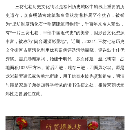
三坊七巷历史文化街区是福州历史城区中轴线上重要的历
史遗存，众多明清古建筑和鱼骨状坊巷格局至今犹存，被誉
为“里坊制度活化石”“明清建筑博物馆”，千百年来名人辈出，
有“一片三坊七巷，半部中国近代史”的美誉，因涉台文化资源
丰富，被称为“闽台渊源彰显地”。近期，2024年三坊七巷历史
文化街区古厝活化利用优秀案例评选活动揭晓，评选出十佳优
秀奖。吉庇巷谢家祠，始建于明代，多次修建，坐北朝南，占
地面积1025平方米。前后四进，现存三进，四面风水墙。原是
龙岩新罗谢氏家族购地所建，用于供奉本族先贤和祖先，明清
时期是家族子弟参加科举考试的读书住宿之处，相传宋朝状元
郑性之曾居住在此。