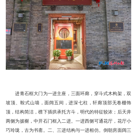
进青石框大门为一进主座，三面环廊，穿斗式木构架，双
坡顶、鞍式山墙，面阔五间，进深七柱，轩廊顶部无卷棚饰
顶，结构简洁，檩下插拱承托方斗，明代的特征较浓；后天井
两侧为披榭，中开石门框入二进。一进西侧可通花厅，花厅小
巧玲珑，古为书斋。二、三进结构与一进相仿。倒朝房面阔三