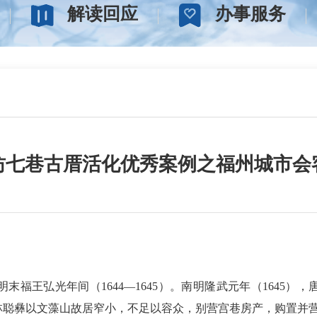
解读回应
办事服务
坊七巷古厝活化优秀案例之福州城市会
福王弘光年间（1644—1645）。南明隆武元年（1645）
林聪彝以文藻山故居窄小，不足以容众，别营宫巷房产，购置并