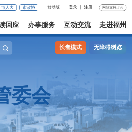
移动版
登录
注册
市人大
市政协
网站支持IPv6
读回应
办事服务
互动交流
走进福州
长者模式
无障碍浏览
管委会