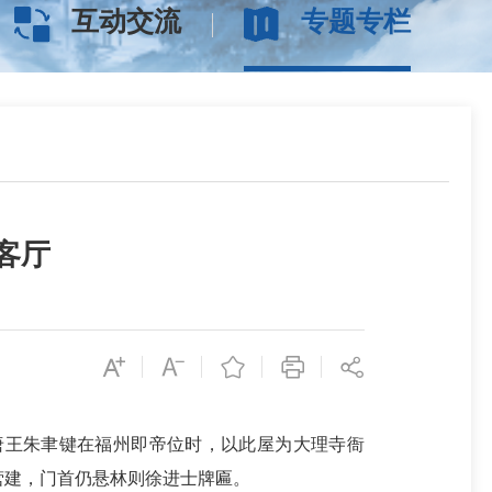
互动交流
专题专栏
客厅
，唐王朱聿键在福州即帝位时，以此屋为大理寺衙
营建，门首仍悬林则徐进士牌匾。