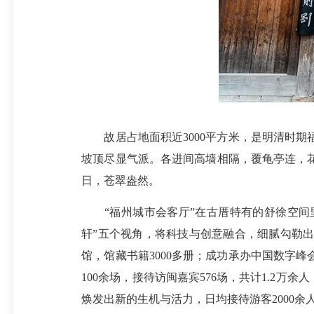
故居占地面积近3000平方米，是明清时期
坡顶尽显气派。各进间高墙相隔，覆龟亭连，
日，苍翠盎然。
“福州城市会客厅”在古厝特有的舒徐空间里，
轩”五个视角，将科技与创意融合，细腻勾勒出
馆，馆藏书籍3000多册；成功承办中国数字
100余场，接待访闽嘉宾576场，共计1.2
焕发出新的生机与活力，日均接待游客2000