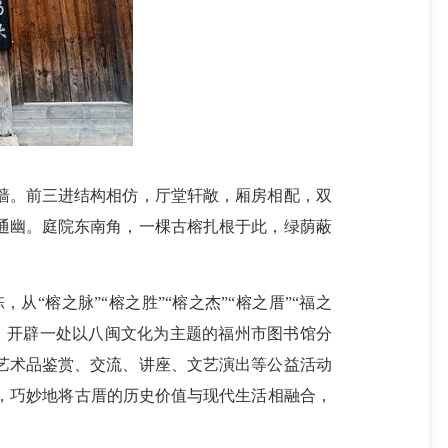
墙。前三进结构相仿，厅堂轩敞，厢房相配，双
通幽。庭院东南角，一棵古榕扎根于此，绿荫蔽
榕之脉”“榕之胜”“榕之杰”“榕之厝”“福之
用，开辟一处以八闽文化为主题的福州市图书馆分
办艺术品鉴赏、交流、讲座、文艺演出等公益活动
一景，巧妙地将古厝的历史价值与现代生活相融合，