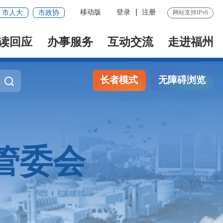
移动版
登录
注册
市人大
市政协
网站支持IPv6
读回应
办事服务
互动交流
走进福州
长者模式
无障碍浏览
管委会