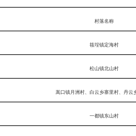
村落名称
筱埕镇定海村
松山镇北山村
嵩口镇月洲村、白云乡寨里村、丹云
一都镇东山村