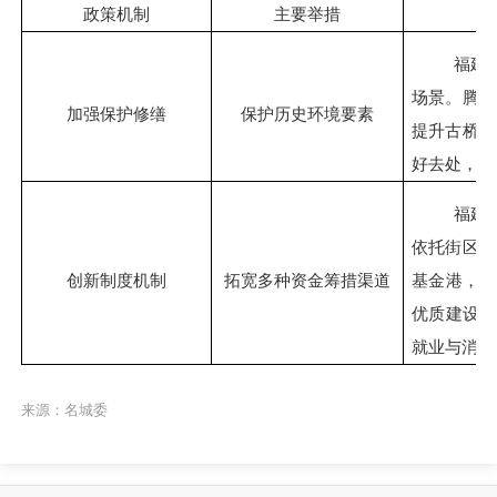
政策机制
主要举措
福建
场景。腾退
加强保护修缮
保护历史环境要素
提升古桥三
好去处，让
福建
依托街区内
创新制度机制
拓宽多种资金筹措渠道
基金港，累
优质建设项
就业与消费
来源：名城委