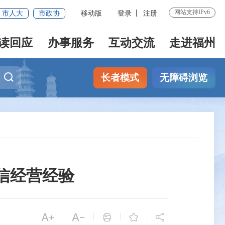
网站支持IPv6
市人大
市政协
移动版
登录
注册
读回应
办事服务
互动交流
走进福州
长者模式
无障碍浏览
信经营经验


|
|
|
|


