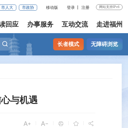
网站支持IPv6
市人大
市政协
移动版
登录
注册
读回应
办事服务
互动交流
走进福州
长者模式
无障碍浏览
信心与机遇


|
|
|
|


