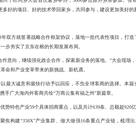
界福州十邑同乡大会首次返乡举办，3000多位旅外乡亲参加。
更多好的项目、好的技术带回家乡，共同参与，建设更加美好的
18年双方就签署战略合作框架协议，落地一批代表性项目，打
进一步夯实了京东在榕的长期发展布局。
合作意向，继续强化政企合作，探索新业务的落地。”大会现场，
技革命和产业变革带来的新挑战、新机遇。
同样以最大诚意和最快行动予以回应，不负全球客商的选择。本届
，携手广大海内外客商共绘“万商云集有福之州”新篇章。
优势特色产业59个具体招商重点，以及共计639条、总额超920
聚焦构建“358X”产业集群、做大做强16条重点产业链，梳理