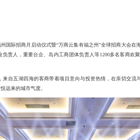
国福州国际招商月启动仪式暨“万商云集有福之州”全球招商大会在海
业负责人，重要台企、岛内工商团体负责人等1200多名客商欢
，来自五湖四海的客商带着项目意向与投资热情，在亲切交流
近悦远来的城市气度。