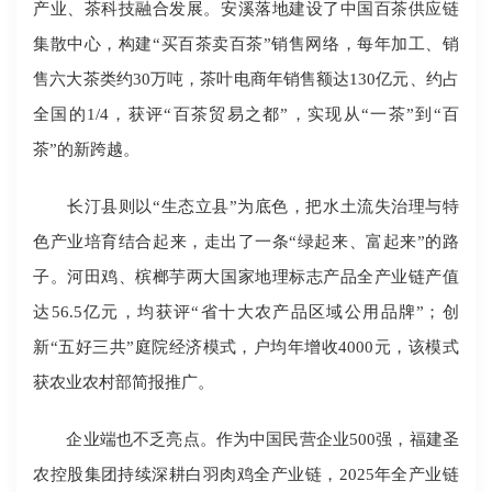
产业、茶科技融合发展。安溪落地建设了中国百茶供应链
集散中心，构建“买百茶卖百茶”销售网络，每年加工、销
售六大茶类约30万吨，茶叶电商年销售额达130亿元、约占
全国的1/4，获评“百茶贸易之都”，实现从“一茶”到“百
茶”的新跨越。
长汀县则以“生态立县”为底色，把水土流失治理与特
色产业培育结合起来，走出了一条“绿起来、富起来”的路
子。河田鸡、槟榔芋两大国家地理标志产品全产业链产值
达56.5亿元，均获评“省十大农产品区域公用品牌”；创
新“五好三共”庭院经济模式，户均年增收4000元，该模式
获农业农村部简报推广。
企业端也不乏亮点。作为中国民营企业500强，福建圣
农控股集团持续深耕白羽肉鸡全产业链，2025年全产业链