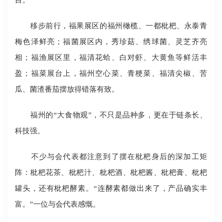
移步前行，福果展区的福州橄榄、一都枇杷、永泰青
梅色泽鲜亮；福菌展区内，秀珍菇、绣球菌、灵芝齐亮
相；福渔展区里，福清花蛤、白对虾、大黄鱼等鲜活丰
盈；福菜展台上，福州空心菜、青梗菜、福清尖椒、苦
瓜、菌渣番茄摆放得错落有致。
福州的“大食物观”，不只是品种多，更在于链条长、
科技强。
不少与会代表都注意到了摆在枇杷身后的深加工矩
阵：枇杷花茶、枇杷汁、枇杷酒、枇杷酱、枇杷膏、枇杷
罐头，还有枇杷酵素。“连酵素都做出来了，产品确实丰
富。”一位与会代表感慨。