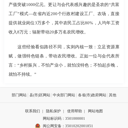
产值突破1000亿元。更让与会代表感兴趣的是圣农的“共富
工厂”模式―在省内近200个行政村建设工厂、农场，直接
提供就业岗位3万多个，其中农民工占比80%，人均年工资
收入8万元；辐射带动20多万名农民增收。
这些经验看似路径不同，实则内核一致：立足资源禀
赋，做强特色链条，带动农民增收。正如一位与会代表所
言：“乡村振兴，不怕产业小，就怕没特色；不怕起步晚，
就怕不持续。”
部门网站
县(市)区网站
中央部门网站
各省(市)政府网站
其他
联系我们
|
隐私保护
|
使用帮助
|
网站地图
网站标识码：3501000001
闽公网安备：
35010202001851