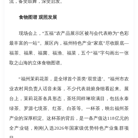
流，备受鼓舞，深受启发。
食物图谱 观照发展
现场会上，“五福”农产品展示区被与会代表称为“色彩
最丰富的一站”。展区内，福州特色产业“家底”尽收眼底―
福茶、福果、福菌、福渔、福菜，五个“福”字勾画出一张
取之山海的立体食物图谱。
“福州茉莉花茶，是全球首个茶类‘双世遗’。”福州市农
业农村局负责人话音未落，不少代表就俯身细看起来。展
台上，茉莉花茶各具形态，茶坯同样琳琅满目，包括永泰
绿茶、罗源七境茶、红茶、白茶等。一杯茶，映出福州茶
产业的深厚积淀。这杯茶的背后，是一条产值达118亿元的
全产业链，刚刚入选2026年国家级优势特色产业集群项
目。