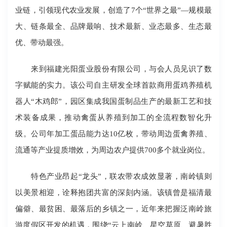
业链，引领现代农业发展，创造了7个“世界之最”―规模最
大、链条最全、品牌最响、技术最新、业态最多、生态最
优、带动最强。
来到福建光阳蛋业股份有限公司，与会人员见识了数
字赋能的实力。该公司自主研发全球首款商用蛋鸡养殖机
器人“木鸡郎”，园区集成我国蛋制品生产的最新工艺和技
术装备成果，推动禽蛋从养殖到加工的全流程数智化升
级。公司年加工蛋品能力达10亿枚，带动周边蛋禽养殖、
流通等产业提质增效，为周边农户提供700多个就业岗位。
特色产业昂起“龙头”，联农带农成效显著，南岭镇则
以美景相迎，诠释抱团共富的深刻内涵。该镇曾是福清最
偏僻、最贫困、最落后的乡镇之一，近年来把握泛南岭旅
游度假区开发的机遇，围绕“云上南岭、星空草原、避暑胜