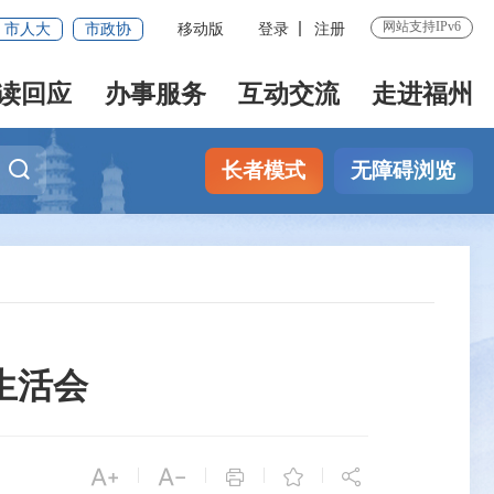
网站支持IPv6
市人大
市政协
移动版
登录
注册
读回应
办事服务
互动交流
走进福州
长者模式
无障碍浏览
生活会


|
|
|
|


