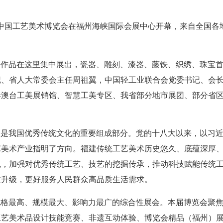
26中国工艺美术博览会在福州海峡国际会展中心开幕，来自全国各地
秀作品在这里集中展出，瓷器、雕刻、漆器、藤铁、织绣、珠宝
记、省人大常委会主任周祖翼，中国轻工业联合会党委书记、会
港澳台工美展销馆、智慧工美专区、我省部分地市展团、部分省
，是我国优秀传统文化的重要组成部分。党的十八大以来，以习
艺美术产业指明了方向。福建传统工艺美术历史悠久、底蕴深厚
色，加强对优秀传统工艺、技艺的挖掘传承，推动科技赋能传统
质升级，更好服务人民群众高品质生活需求。
规格最高、规模最大、影响力最广的综合性展会。本届博览会聚
工艺美术品设计技能竞赛、非遗互动体验、博览会精品（福州）