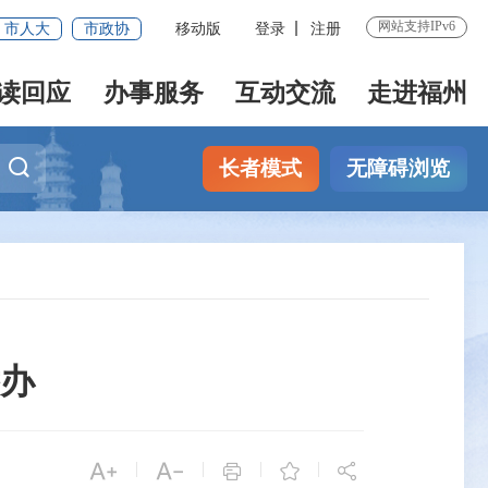
网站支持IPv6
市人大
市政协
移动版
登录
注册
读回应
办事服务
互动交流
走进福州
长者模式
无障碍浏览
举办


|
|
|
|


