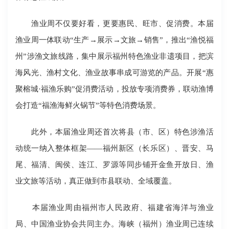
渔业周不仅要好看，更要惠民、旺市、促消费。本届
渔业周一体联动“生产→展示→文旅→销售”，推出“渔悦福
州”涉渔文旅线路，集中展示福州特色渔业非遗项目，把滨
海风光、渔村文化、渔业故事串成可游览的产品。开展“惠
聚榕城·福渔乐购”促消费活动，投放专项消费券，联动渔博
会打造“福渔海鲜火锅节”等特色消费场景。
此外，本届渔业周还首次将县（市、区）特色涉渔活
动统一纳入整体框架——福州新区（长乐区）、晋安、马
尾、福清、闽侯、连江、罗源等同步铺开金鱼开放日、渔
业文旅等活动，真正做到市县联动、全域覆盖。
本届渔业周由福州市人民政府、福建省海洋与渔业
局、中国渔业协会共同主办。海峡（福州）渔业周已连续