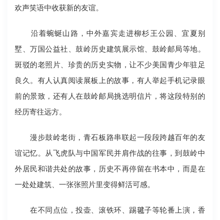
欢声笑语中收获新的友谊。
沿着蜿蜒山路，中外嘉宾走进柳杉王公园、宜夏别
墅、万国公益社、鼓岭历史建筑展示馆、鼓岭邮局等地。
斑驳的老照片、珍贵的历史实物，让不少美国青少年驻足
良久。有人认真阅读展板上的故事，有人举起手机记录眼
前的景致，还有人在鼓岭邮局挑选明信片，将这段特别的
经历寄往远方。
漫步鼓岭老街，青石板路串联起一段段跨越百年的友
谊记忆。从飞虎队与中国军民并肩作战的往事，到鼓岭中
外居民和谐共处的故事，历史不再停留在书本中，而是在
一处处建筑、一张张照片里变得鲜活可感。
在不同点位，投壶、滚铁环、踢毽子等轮番上演，香