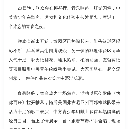
29日晚，联欢会在榕举行。音乐响起、灯光闪烁，中
美青少年在歌声、运动和文化体验中拉近距离，度过了一
个难忘的青春之夜。
联欢会尚未开始，游园区已热闹起来。街头篮球区喝
彩不断，乒乓球桌边围满观众；另一侧的非遗体验区同样
人气十足，郭氏纸翻花、雕版拓印、植物贴画、友谊剪纸
等项目吸引中美青年纷纷动手尝试。大家围坐在一起交流
创意，一件件作品在欢笑声中逐渐成形。
夜幕降临，舞台成为全场焦点。活动以原创歌曲《为
你而来》拉开帷幕，随后美国弗吉尼亚州西邻棒球队带来
活力十足的歌曲表演，中方青少年则献上多首耳熟能详的
经典曲目。台上尽情展示，台下跟着节奏挥手合唱，现场