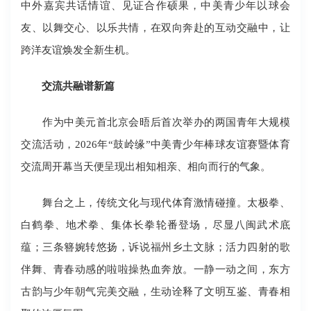
中外嘉宾共话情谊、见证合作硕果，中美青少年以球会
友、以舞交心、以乐共情，在双向奔赴的互动交融中，让
跨洋友谊焕发全新生机。
交流共融谱新篇
作为中美元首北京会晤后首次举办的两国青年大规模
交流活动，2026年“鼓岭缘”中美青少年棒球友谊赛暨体育
交流周开幕当天便呈现出相知相亲、相向而行的气象。
舞台之上，传统文化与现代体育激情碰撞。太极拳、
白鹤拳、地术拳、集体长拳轮番登场，尽显八闽武术底
蕴；三条簪婉转悠扬，诉说福州乡土文脉；活力四射的歌
伴舞、青春动感的啦啦操热血奔放。一静一动之间，东方
古韵与少年朝气完美交融，生动诠释了文明互鉴、青春相