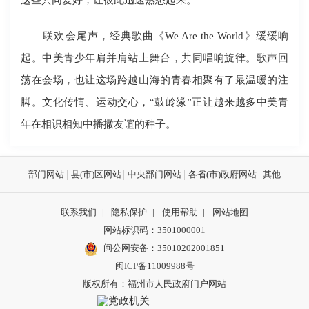
联欢会尾声，经典歌曲《We Are the World》缓缓响
起。中美青少年肩并肩站上舞台，共同唱响旋律。歌声回
荡在会场，也让这场跨越山海的青春相聚有了最温暖的注
脚。文化传情、运动交心，“鼓岭缘”正让越来越多中美青
年在相识相知中播撒友谊的种子。
部门网站
县(市)区网站
中央部门网站
各省(市)政府网站
其他
联系我们
|
隐私保护
|
使用帮助
|
网站地图
网站标识码：3501000001
闽公网安备：
35010202001851
闽ICP备11009988号
版权所有：福州市人民政府门户网站