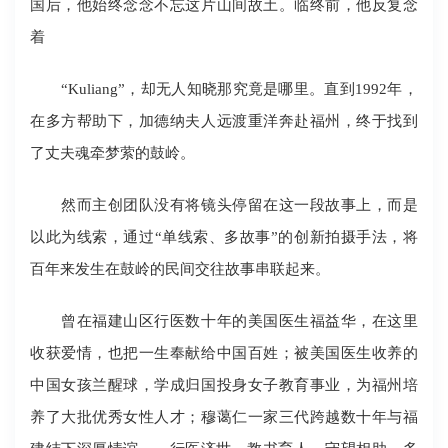
国后，他始终念念不忘这片山间故土。临终前，他反复念
着
“Kuliang”，却无人知晓那究竟是哪里。直到1992年，
在多方帮助下，加德纳夫人远渡重洋奔赴福州，终于找到
了丈夫魂牵梦萦的鼓岭。
然而主创团队没有将镜头停留在这一段故事上，而是
以此为线索，通过“单线索、多故事”的创新拍摄手法，将
百年来发生在鼓岭的民间交往故事串联起来。
曾在福建山区行医数十年的美国医生福益华，在这里
收获爱情，也把一生奉献给中国百姓；被美国医生收养的
中国女孩兰醒球，学成归国投身女子教育事业，为福州培
养了大批优秀女性人才；穆蔼仁一家三代跨越数十年与福