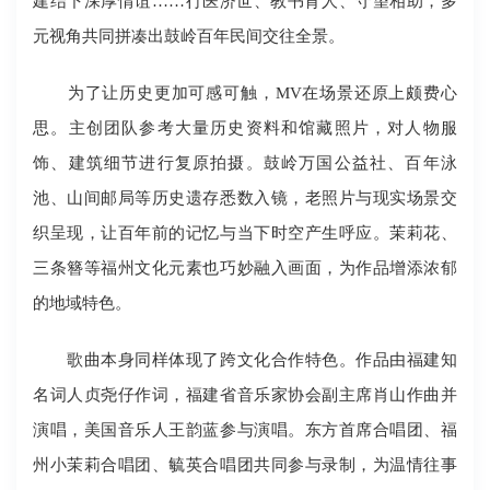
建结下深厚情谊……行医济世、教书育人、守望相助，多
元视角共同拼凑出鼓岭百年民间交往全景。
为了让历史更加可感可触，MV在场景还原上颇费心
思。主创团队参考大量历史资料和馆藏照片，对人物服
饰、建筑细节进行复原拍摄。鼓岭万国公益社、百年泳
池、山间邮局等历史遗存悉数入镜，老照片与现实场景交
织呈现，让百年前的记忆与当下时空产生呼应。茉莉花、
三条簪等福州文化元素也巧妙融入画面，为作品增添浓郁
的地域特色。
歌曲本身同样体现了跨文化合作特色。作品由福建知
名词人贞尧仔作词，福建省音乐家协会副主席肖山作曲并
演唱，美国音乐人王韵蓝参与演唱。东方首席合唱团、福
州小茉莉合唱团、毓英合唱团共同参与录制，为温情往事