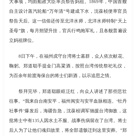
大事项，均由船政大臣率员祭告妈祖。1869年，中国首艘
自主设计蒸汽轮船“万年清”号建成下水，沈葆桢便率官员
祭告天后。这一信俗还传至北洋水师，北洋水师特制“天上
圣母”旗，每月朔望升挂，官兵行鸣炮军礼，且各舰普遍设
立妈祖牌位。
8日下午，在福州戍守台湾将士墓群，众人依次献花、
鞠躬。郑道聪手提金门高粱酒，按照台湾传统祭祀礼仪，
为百余年前渡海保台的将士们斟酒，以示追思之情。
祭拜完毕，郑道聪眼眶泛红，向众人讲述了那些悲壮
往事。“我来自台南安平，福州闽安与安平血脉相连。‘牡丹
社事件’爆发后，海疆告急，沈葆桢调军驰援台湾御敌，这
批将士中有135人因水土不服、战事伤病留在了台湾。将士
后人为了让他们魂归故里，将全部遗骸迁到这里安葬。”郑