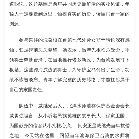
道聪说，这片墓园是两岸共同历史最鲜活的实物见证，年
轻人一定要走到这里，触摸真实的历史，读懂闽台一家的
渊源。
参与祭拜的沈葆桢在台第七代外孙女翁于晴也深有感
触，驻足碑前久久凝望。她表示，当年先祖临危受命，率
领将士奔赴台湾，在当地推行诸多新政，为台湾发展打下
根基。这些跨海戍边的将士，为守护宝岛付出了生命，功
绩不该被淡忘。青年了解完整的历史脉络，才能扛起属于
自己的家国责任。
队伍中，戚继光后人、北洋水师遗存保护基金会会长
戚勇强坦言，从小听着民族英雄的故事长大，保家卫国、
为国献身的信念从小扎根心底。“闽安正是戚继光当年抗倭
之地，今天站在这里，回望当年渡海保卫台湾的水师将