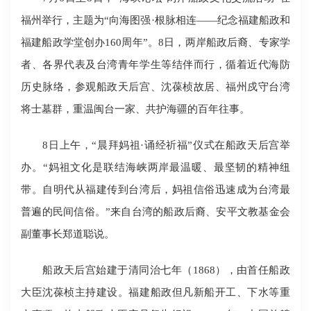
福州举行，主题为“向海图强·根脉相连——纪念福建船政和
福建船政学堂创办160周年”。8日，两岸船政后裔、专家学
者、各界代表及台湾青年学生等结伴而行，循着近代海防
历史脉络，参观船政天后宫、沈葆桢故居、福州戍守台湾
将士墓群，重温闽台一家、共护海疆的百年往事。
8日上午，“晨拜妈祖·诵经祈福”仪式在船政天后宫举
办。“妈祖文化是联结海峡两岸最温暖、最坚韧的精神纽
带。自明代从福建传到台湾后，妈祖信俗迅速成为台湾最
普遍的民间信俗。”来自台湾的船政后裔、安平文教基金会
副董事长郑道聪说。
船政天后宫始建于清同治七年（1868），由首任船政
大臣沈葆桢主持建设。福建船政但凡新船开工、下水等重