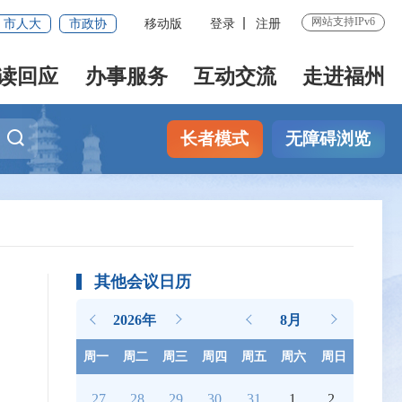
网站支持IPv6
市人大
市政协
移动版
登录
注册
读回应
办事服务
互动交流
走进福州
长者模式
无障碍浏览
其他会议日历
2026年
8月
周一
周二
周三
周四
周五
周六
周日
27
28
29
30
31
1
2