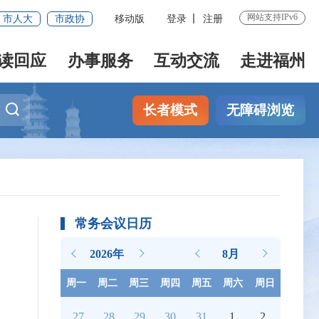
网站支持IPv6
市人大
市政协
移动版
登录
注册
读回应
办事服务
互动交流
走进福州
长者模式
无障碍浏览
常务会议日历
2026年
8月
周一
周二
周三
周四
周五
周六
周日
27
28
29
30
31
1
2