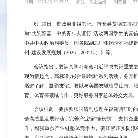
日期：2026-06-30 23:25
来源：掌上福州
浏览量：137
6月30日，市政府党组书记、市长吴贤德主持
加“共航蔚蓝：中美青年友谊行”活动两国学生的复
中共中央政治局委员、国务院副总理张国清在福建调
州”建设发展规划（2026—2035年）》等。
会议指出，要认真学习领会习近平总书记重要复
现为新起点，高标准办好“鼓岭缘”系列活动，务实
增进了解、凝聚友谊。要以与美国友城檀香山市、
育、体育等领域合作，更好服务国家总体外交大局。
会议强调，要按照张国清副总理在福建调研时的讲
链高质量发展行动，完善产业链“链长制”，支持企
升，增强重点产业链整体竞争力。要压紧压实防汛
查、应急演练、值班值守等措施，确保安全度汛。