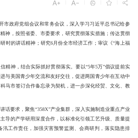


|
|
|
|



召开市政府党组会议和常务会议，深入学习习近平总书记给参
信精神，按照省委、市委要求，研究贯彻落实措施；传达贯彻
研时的讲话精神；研究6月份全市经济工作；审议《“海上福
信精神，结合实际抓好贯彻落实。要以“5年5万”倡议提前实
推进与美国青少年交流和友好交往，促进两国青少年在互动中
塔科马市签订合作备忘录为契机，进一步深化经贸、文化、教
话要求，聚焦“358X”产业集群，深入实施制造业重点产业
业主导的产学研用深度合作，以标准化引领工艺升级、质量提
备汛工作责任，加强灾害预警监测、会商研判，落实隐患排