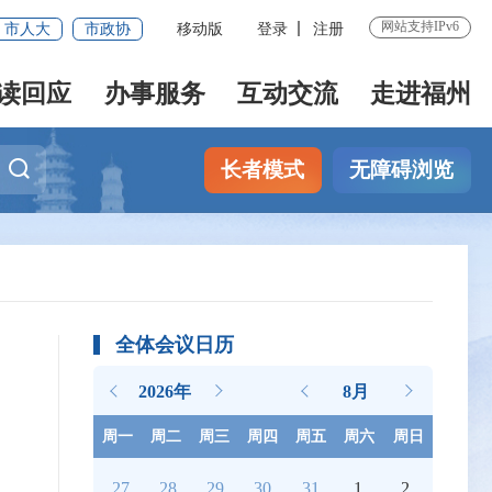
网站支持IPv6
市人大
市政协
移动版
登录
注册
读回应
办事服务
互动交流
走进福州
长者模式
无障碍浏览
全体会议日历
2026年
8月
周一
周二
周三
周四
周五
周六
周日
27
28
29
30
31
1
2